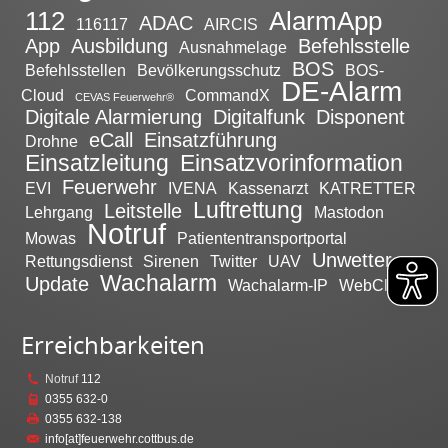
112
AlarmApp
ADAC
116117
AIRCIS
App
Ausbildung
Befehlsstelle
Ausnahmelage
BOS
Befehlsstellen
Bevölkerungsschutz
BOS-
DE-Alarm
Cloud
CommandX
CEVAS Feuerwehr®
Digitale Alarmierung
Digitalfunk
Disponent
eCall
Einsatzführung
Drohne
Einsatzleitung
Einsatzvorinformation
Feuerwehr
EVI
IVENA
Kassenarzt
KATRETTER
Luftrettung
Leitstelle
Lehrgang
Mastodon
Notruf
Mowas
Patiententransportportal
Unwetter
Rettungsdienst
Sirenen
Twitter
UAV
Wachalarm
Update
Wachalarm-IP
WebClient
Erreichbarkeiten
Notruf
112
0355 632-0
0355 632-138
info[at]feuerwehr.cottbus.de