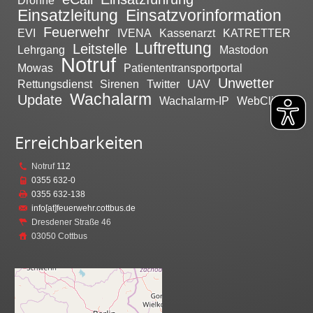
Drohne
Einsatzleitung
Einsatzvorinformation
Feuerwehr
EVI
IVENA
Kassenarzt
KATRETTER
Luftrettung
Leitstelle
Lehrgang
Mastodon
Notruf
Mowas
Patiententransportportal
Unwetter
Rettungsdienst
Sirenen
Twitter
UAV
Wachalarm
Update
Wachalarm-IP
WebClient
Erreichbarkeiten
Notruf
112
0355 632-0
0355 632-138
info[at]feuerwehr.cottbus.de
Dresdener Straße 46
03050 Cottbus