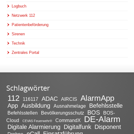
Logbuch
Netzwerk 112
Patientenbeförderung
Sirenen
Technik
Zentrales Portal
Schlagwörter
112
AlarmApp
ADAC
116117
AIRCIS
App
Ausbildung
Befehlsstelle
Ausnahmelage
BOS
Befehlsstellen
Bevölkerungsschutz
BOS-
DE-Alarm
Cloud
CommandX
CEVAS Feuerwehr®
Digitale Alarmierung
Digitalfunk
Disponent
eCall
Einsatzführung