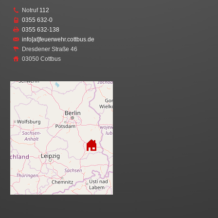
Notruf
112
0355 632-0
0355 632-138
info[at]feuerwehr.cottbus.de
Dresdener Straße 46
03050 Cottbus