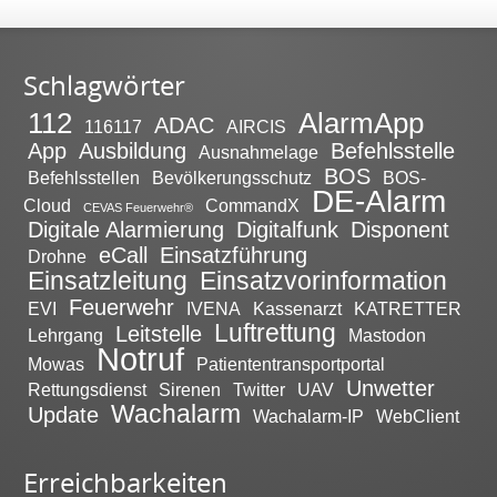
Schlagwörter
112
AlarmApp
ADAC
116117
AIRCIS
App
Ausbildung
Befehlsstelle
Ausnahmelage
BOS
Befehlsstellen
Bevölkerungsschutz
BOS-
DE-Alarm
Cloud
CommandX
CEVAS Feuerwehr®
Digitale Alarmierung
Digitalfunk
Disponent
eCall
Einsatzführung
Drohne
Einsatzleitung
Einsatzvorinformation
Feuerwehr
EVI
IVENA
Kassenarzt
KATRETTER
Luftrettung
Leitstelle
Lehrgang
Mastodon
Notruf
Mowas
Patiententransportportal
Unwetter
Rettungsdienst
Sirenen
Twitter
UAV
Wachalarm
Update
Wachalarm-IP
WebClient
Erreichbarkeiten