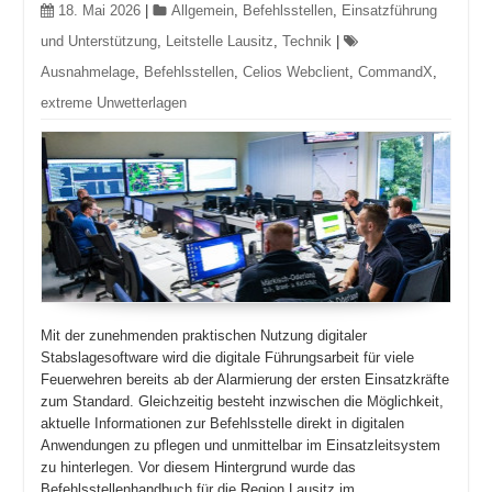
18. Mai 2026
|
Allgemein
,
Befehlsstellen
,
Einsatzführung
und Unterstützung
,
Leitstelle Lausitz
,
Technik
|
Ausnahmelage
,
Befehlsstellen
,
Celios Webclient
,
CommandX
,
extreme Unwetterlagen
Mit der zunehmenden praktischen Nutzung digitaler
Stabslagesoftware wird die digitale Führungsarbeit für viele
Feuerwehren bereits ab der Alarmierung der ersten Einsatzkräfte
zum Standard. Gleichzeitig besteht inzwischen die Möglichkeit,
aktuelle Informationen zur Befehlsstelle direkt in digitalen
Anwendungen zu pflegen und unmittelbar im Einsatzleitsystem
zu hinterlegen. Vor diesem Hintergrund wurde das
Befehlsstellenhandbuch für die Region Lausitz im …