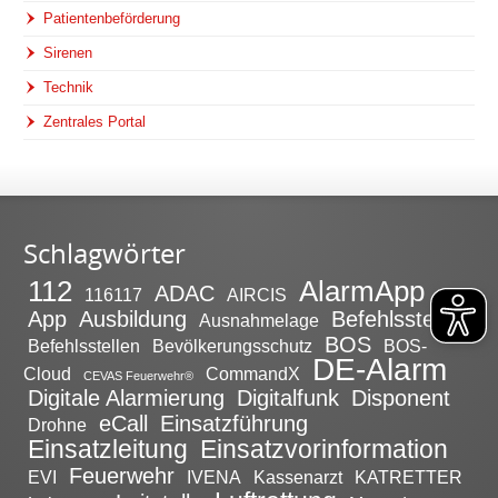
Patientenbeförderung
Sirenen
Technik
Zentrales Portal
Schlagwörter
112
AlarmApp
ADAC
116117
AIRCIS
App
Ausbildung
Befehlsstelle
Ausnahmelage
BOS
Befehlsstellen
Bevölkerungsschutz
BOS-
DE-Alarm
Cloud
CommandX
CEVAS Feuerwehr®
Digitale Alarmierung
Digitalfunk
Disponent
eCall
Einsatzführung
Drohne
Einsatzleitung
Einsatzvorinformation
Feuerwehr
EVI
IVENA
Kassenarzt
KATRETTER