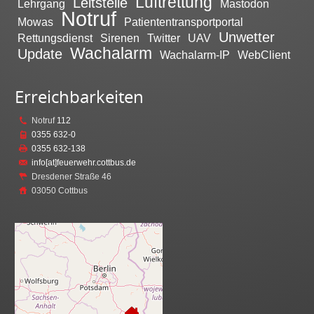
Luftrettung
Leitstelle
Lehrgang
Mastodon
Notruf
Mowas
Patiententransportportal
Unwetter
Rettungsdienst
Sirenen
Twitter
UAV
Wachalarm
Update
Wachalarm-IP
WebClient
Erreichbarkeiten
Notruf
112
0355 632-0
0355 632-138
info[at]feuerwehr.cottbus.de
Dresdener Straße 46
03050 Cottbus