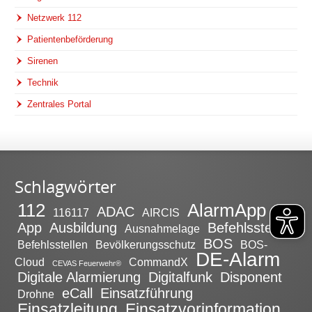
Netzwerk 112
Patientenbeförderung
Sirenen
Technik
Zentrales Portal
Schlagwörter
112
AlarmApp
ADAC
116117
AIRCIS
App
Ausbildung
Befehlsstelle
Ausnahmelage
BOS
Befehlsstellen
Bevölkerungsschutz
BOS-
DE-Alarm
Cloud
CommandX
CEVAS Feuerwehr®
Digitale Alarmierung
Digitalfunk
Disponent
eCall
Einsatzführung
Drohne
Einsatzleitung
Einsatzvorinformation