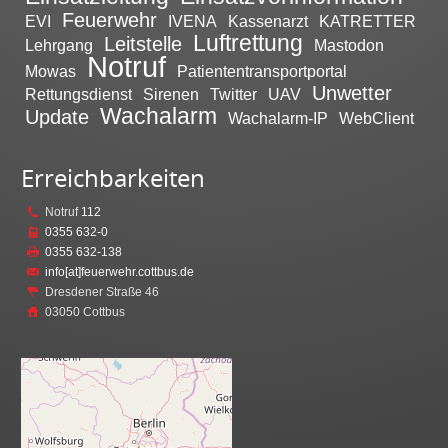
Feuerwehr
EVI
IVENA
Kassenarzt
KATRETTER
Luftrettung
Leitstelle
Lehrgang
Mastodon
Notruf
Mowas
Patiententransportportal
Unwetter
Rettungsdienst
Sirenen
Twitter
UAV
Wachalarm
Update
Wachalarm-IP
WebClient
Erreichbarkeiten
Notruf
112
0355 632-0
0355 632-138
info[at]feuerwehr.cottbus.de
Dresdener Straße 46
03050 Cottbus