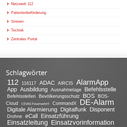
Netzwerk 112
Patientenbeförderung
Sirenen
Technik
Zentrales Portal
Schlagwörter
112
AlarmApp
ADAC
116117
AIRCIS
App
Ausbildung
Befehlsstelle
Ausnahmelage
BOS
Befehlsstellen
Bevölkerungsschutz
BOS-
DE-Alarm
Cloud
CommandX
CEVAS Feuerwehr®
Digitale Alarmierung
Digitalfunk
Disponent
eCall
Einsatzführung
Drohne
Einsatzleitung
Einsatzvorinformation