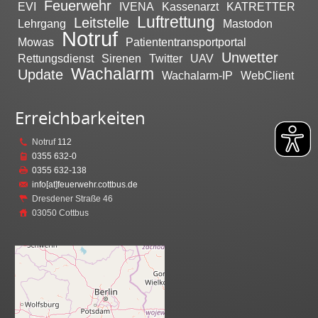
Feuerwehr
EVI
IVENA
Kassenarzt
KATRETTER
Luftrettung
Leitstelle
Lehrgang
Mastodon
Notruf
Mowas
Patiententransportportal
Unwetter
Rettungsdienst
Sirenen
Twitter
UAV
Wachalarm
Update
Wachalarm-IP
WebClient
Erreichbarkeiten
Notruf
112
0355 632-0
0355 632-138
info[at]feuerwehr.cottbus.de
Dresdener Straße 46
03050 Cottbus