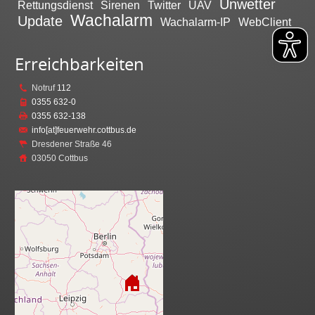
Unwetter
Rettungsdienst
Sirenen
Twitter
UAV
Wachalarm
Update
Wachalarm-IP
WebClient
Erreichbarkeiten
Notruf
112
0355 632-0
0355 632-138
info[at]feuerwehr.cottbus.de
Dresdener Straße 46
03050 Cottbus