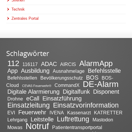
Sirenen
Technik
Zentrales Portal
Schlagwörter
112
AlarmApp
ADAC
116117
AIRCIS
App
Ausbildung
Befehlsstelle
Ausnahmelage
BOS
Befehlsstellen
Bevölkerungsschutz
BOS-
DE-Alarm
Cloud
CommandX
CEVAS Feuerwehr®
Digitale Alarmierung
Digitalfunk
Disponent
eCall
Einsatzführung
Drohne
Einsatzleitung
Einsatzvorinformation
Feuerwehr
EVI
IVENA
Kassenarzt
KATRETTER
Luftrettung
Leitstelle
Lehrgang
Mastodon
Notruf
Mowas
Patiententransportportal