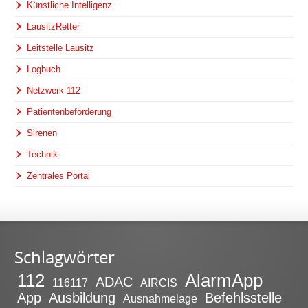
Künstliche Intelligenz
LausitzRetter
Leitstelle Lausitz
Logbuch
Netzwerk 112
Patientenbeförderung
Sirenen
Technik
Zentrales Portal
Schlagwörter
112
AlarmApp
ADAC
116117
AIRCIS
App
Ausbildung
Befehlsstelle
Ausnahmelage