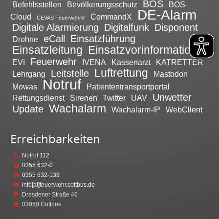
BOS
Befehlsstellen
Bevölkerungsschutz
BOS-
DE-Alarm
Cloud
CommandX
CEVAS Feuerwehr®
Digitale Alarmierung
Digitalfunk
Disponent
eCall
Einsatzführung
Drohne
Einsatzleitung
Einsatzvorinformation
Feuerwehr
EVI
IVENA
Kassenarzt
KATRETTER
Luftrettung
Leitstelle
Lehrgang
Mastodon
Notruf
Mowas
Patiententransportportal
Unwetter
Rettungsdienst
Sirenen
Twitter
UAV
Wachalarm
Update
Wachalarm-IP
WebClient
Erreichbarkeiten
Notruf
112
0355 632-0
0355 632-138
info[at]feuerwehr.cottbus.de
Dresdener Straße 46
03050 Cottbus