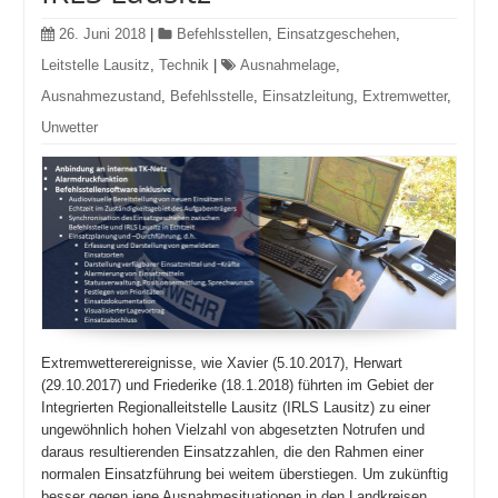
26. Juni 2018
|
Befehlsstellen
,
Einsatzgeschehen
,
Leitstelle Lausitz
,
Technik
|
Ausnahmelage
,
Ausnahmezustand
,
Befehlsstelle
,
Einsatzleitung
,
Extremwetter
,
Unwetter
Extremwetterereignisse, wie Xavier (5.10.2017), Herwart
(29.10.2017) und Friederike (18.1.2018) führten im Gebiet der
Integrierten Regionalleitstelle Lausitz (IRLS Lausitz) zu einer
ungewöhnlich hohen Vielzahl von abgesetzten Notrufen und
daraus resultierenden Einsatzzahlen, die den Rahmen einer
normalen Einsatzführung bei weitem überstiegen. Um zukünftig
besser gegen jene Ausnahmesituationen in den Landkreisen