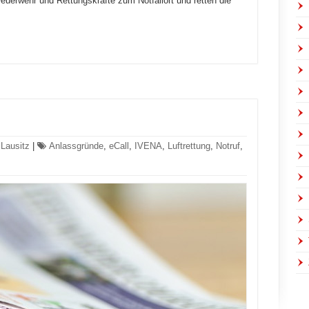
euerwehr und Rettungskräfte zum Notfallort und retten die
 Lausitz
|
Anlassgründe
,
eCall
,
IVENA
,
Luftrettung
,
Notruf
,