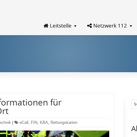
Leitstelle
Netzwerk 112
formationen für
Ort
echnik
|
eCall
,
FIN
,
KBA
,
Rettungskarten
A