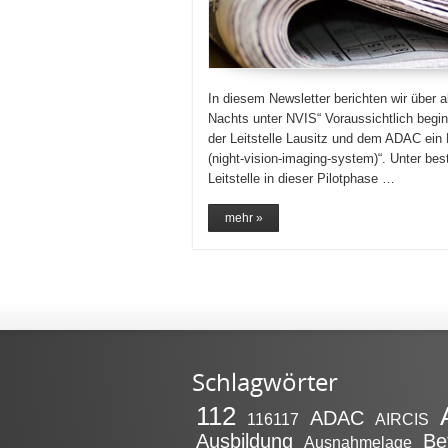
In diesem Newsletter berichten wir über a
Nachts unter NVIS“ Voraussichtlich begi
der Leitstelle Lausitz und dem ADAC ein 
(night-vision-imaging-system)“. Unter be
Leitstelle in dieser Pilotphase …
mehr »
Schlagwörter
112
ADAC
116117
AIRCIS
Ausbildung
Be
Ausnahmelage