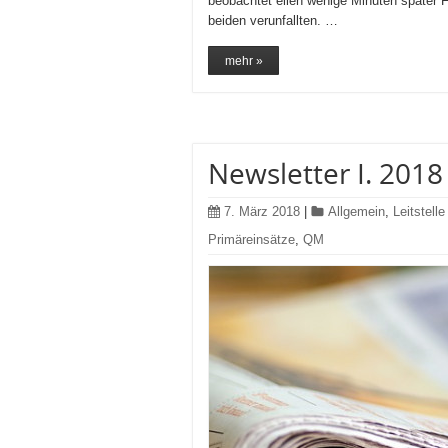
beobachtet eilen wenige Minuten später F
beiden verunfallten. …
mehr »
Newsletter I. 2018
7. März 2018
|
Allgemein
,
Leitstelle
Primäreinsätze
,
QM