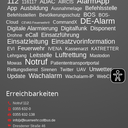
112
AlarmApp
ADAC
116117
AIRCIS
App
Ausbildung
Befehlsstelle
Ausnahmelage
BOS
Befehlsstellen
Bevölkerungsschutz
BOS-
DE-Alarm
Cloud
CommandX
CEVAS Feuerwehr®
Digitale Alarmierung
Digitalfunk
Disponent
eCall
Einsatzführung
Drohne
Einsatzleitung
Einsatzvorinformation
Feuerwehr
EVI
IVENA
Kassenarzt
KATRETTER
Luftrettung
Leitstelle
Lehrgang
Mastodon
Notruf
Mowas
Patiententransportportal
Unwetter
Rettungsdienst
Sirenen
Twitter
UAV
Wachalarm
Update
Wachalarm-IP
WebClient
Erreichbarkeiten
Notruf
112
0355 632-0
0355 632-138
info[at]feuerwehr.cottbus.de
Dresdener Straße 46