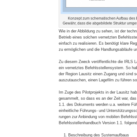
Konzept zum schematischen Aufbau des Be
Gewähr, dass die abgebildete Struktur umges
Wie in der Abbildung zu sehen, ist der tec
Betrieb eines solchen vernetzten Befehlsst
einfach zu realisieren. Es benötigt klare R
zu ermöglichen und die Handlungsabläufe un
Zu diesem Zweck veröffentlichte die IRLS L
ein vernetztes Befehlsstellensystem. So ha
der Region Lausitz einen Zugang und sind so
auszutauschen, einen Lagefilm zu führen sow
Im Zuge des Pilotprojekts in der Lausitz ha
gesammelt, so dass es an der Zeit war, das
1.1. des Dokuments werden u.a. weitere Führ
einheitliche Führungs- und Unterstützungs
rungen zur Anbindung von mobilen Befehlss
Befehlsstellenhandbuch Version 1.1. folgend
Beschreibung des Systemaufbaus