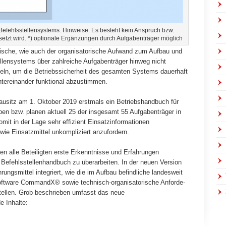
fehlsstellensystems. Hinweise: Es besteht kein Anspruch bzw.
etzt wird. *) optionale Ergänzungen durch Aufgabenträger möglich
hnische, wie auch der organisatorische Aufwand zum Aufbau und
ellensystems über zahlreiche Aufgabenträger hinweg nicht
egeln, um die Betriebssicherheit des gesamten Systems dauerhaft
tereinander funktional abzustimmen.
ausitz am 1. Oktober 2019 erstmals ein Betriebshandbuch für
ben bzw. planen aktuell 25 der insgesamt 55 Aufgabenträger in
mit in der Lage sehr effizient Einsatzinformationen
ie Einsatzmittel unkompliziert an­zufordern.
ben alle Beteiligten erste Erkenntnisse und Erfahrungen
 Befehlsstellenhandbuch zu überarbeiten. In der neuen Version
ungsmittel integriert, wie die im Aufbau befindliche landesweit
software CommandX® sowie technisch-organisatorische Anforde­
tellen. Grob beschrieben umfasst das neue
e Inhalte: