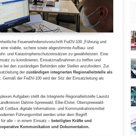
einheitliche Feuerwehrdienstvorschrift FwDV-100 „Führung und
 eine stabile, sichere sowie abgestimmte Aufbau- und
ehr- und Katastrophenschutzeinsätzen zu gewährleisten. Eine
 Einsatz zu koordinieren, Einsatzmaßnahmen zu treffen und
te bei den zuständigen Behörden oder Stellen anzufordern. Zur
satzleitung der
zuständigen integrierten Regionalleitstelle als
t
. Gemäß der FwDV-100 wird der Sitz der Einsatzleitung als
en Aufgaben stellt die Integrierte Regionalleitstelle Lausitz
n Landkreisen Dahme-Spreewald, Elbe-Elster, Oberspreewald-
adt Cottbus digitale Informations- und Kommunikationsmittel
modernen Führungsmittel werden unter dem Begriff
 für alle – in einem Einsatz –
beteiligten Kräfte und
kooperative Kommunikation und Dokumentation.