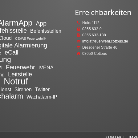
Erreichbarkeiten
AlarmApp
App
Notruf
112
0355 632-0
fehlsstelle
Befehlsstellen
0355 632-138
Cloud
CEVAS Feuerwehr®
info[at]feuerwehr.cottbus.de
gitale Alarmierung
Dresdener Straße 46
eCall
e
03050 Cottbus
tung
Feuerwehr
I
IVENA
Leitstelle
ng
Notruf
s
ienst
Sirenen
Twitter
halarm
Wachalarm-IP
KONTAKT
IMP