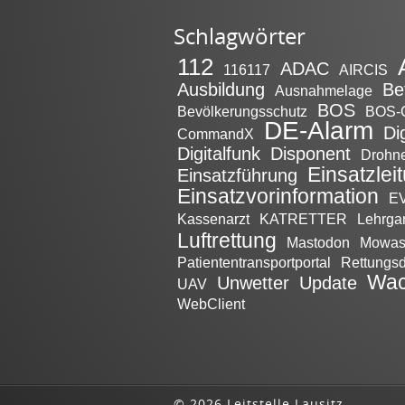
Schlagwörter
112
ADAC
116117
AIRCIS
Ausbildung
Be
Ausnahmelage
BOS
Bevölkerungsschutz
BOS-
DE-Alarm
Di
CommandX
Digitalfunk
Disponent
Drohn
Einsatzlei
Einsatzführung
Einsatzvorinformation
EV
Kassenarzt
KATRETTER
Lehrga
Luftrettung
Mastodon
Mowa
Patiententransportportal
Rettungsd
Wac
Unwetter
Update
UAV
WebClient
©
2026 Leitstelle Lausitz