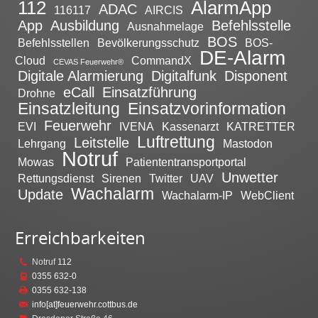
112
AlarmApp
ADAC
116117
AIRCIS
App
Ausbildung
Befehlsstelle
Ausnahmelage
BOS
Befehlsstellen
Bevölkerungsschutz
BOS-
DE-Alarm
Cloud
CommandX
CEVAS Feuerwehr®
Digitale Alarmierung
Digitalfunk
Disponent
eCall
Einsatzführung
Drohne
Einsatzleitung
Einsatzvorinformation
Feuerwehr
EVI
IVENA
Kassenarzt
KATRETTER
Luftrettung
Leitstelle
Lehrgang
Mastodon
Notruf
Mowas
Patiententransportportal
Unwetter
Rettungsdienst
Sirenen
Twitter
UAV
Wachalarm
Update
Wachalarm-IP
WebClient
Erreichbarkeiten
Notruf
112
0355 632-0
0355 632-138
info[at]feuerwehr.cottbus.de