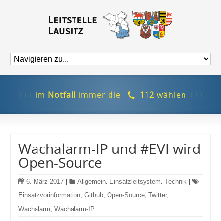
+++ im
Notfall
immer die
112
wählen +++
Wachalarm-IP und #EVI wird
Open-Source
6. März 2017
|
Allgemein
,
Einsatzleitsystem
,
Technik
|
Einsatzvorinformation
,
Github
,
Open-Source
,
Twitter
,
Wachalarm
,
Wachalarm-IP