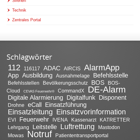
Sirenen
Technik
Zentrales Portal
Schlagwörter
112
AlarmApp
ADAC
116117
AIRCIS
App
Ausbildung
Befehlsstelle
Ausnahmelage
BOS
Befehlsstellen
Bevölkerungsschutz
BOS-
DE-Alarm
Cloud
CommandX
CEVAS Feuerwehr®
Digitale Alarmierung
Digitalfunk
Disponent
eCall
Einsatzführung
Drohne
Einsatzleitung
Einsatzvorinformation
Feuerwehr
EVI
IVENA
Kassenarzt
KATRETTER
Luftrettung
Leitstelle
Lehrgang
Mastodon
Notruf
Mowas
Patiententransportportal