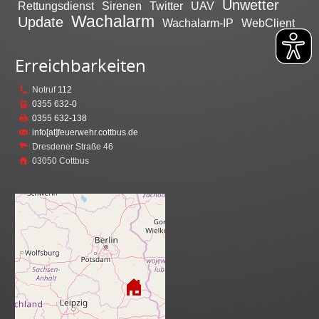
Unwetter
Rettungsdienst
Sirenen
Twitter
UAV
Wachalarm
Update
Wachalarm-IP
WebClient
Erreichbarkeiten
Notruf
112
0355 632-0
0355 632-138
info[at]feuerwehr.cottbus.de
Dresdener Straße 46
03050 Cottbus