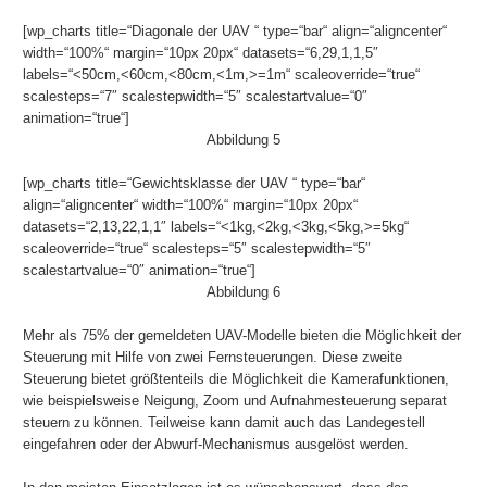
[wp_charts title=“Diagonale der UAV “ type=“bar“ align=“aligncenter“
width=“100%“ margin=“10px 20px“ datasets=“6,29,1,1,5″
labels=“<50cm,<60cm,<80cm,<1m,>=1m“ scaleoverride=“true“
scalesteps=“7″ scalestepwidth=“5″ scalestartvalue=“0″
animation=“true“]
Abbildung 5
[wp_charts title=“Gewichtsklasse der UAV “ type=“bar“
align=“aligncenter“ width=“100%“ margin=“10px 20px“
datasets=“2,13,22,1,1″ labels=“<1kg,<2kg,<3kg,<5kg,>=5kg“
scaleoverride=“true“ scalesteps=“5″ scalestepwidth=“5″
scalestartvalue=“0″ animation=“true“]
Abbildung 6
Mehr als 75% der gemeldeten UAV-Modelle bieten die Möglichkeit der
Steuerung mit Hilfe von zwei Fernsteuerungen. Diese zweite
Steuerung bietet größtenteils die Möglichkeit die Kamerafunktionen,
wie beispielsweise Neigung, Zoom und Aufnahmesteuerung separat
steuern zu können. Teilweise kann damit auch das Landegestell
eingefahren oder der Abwurf-Mechanismus ausgelöst werden.