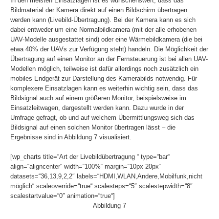
In den meisten Einsatzlagen ist es wünschenswert, dass das
Bildmaterial der Kamera direkt auf einen Bildschirm übertragen
werden kann (Livebild-Übertragung). Bei der Kamera kann es sich
dabei entweder um eine Normalbildkamera (mit der alle erhobenen
UAV-Modelle ausgestattet sind) oder eine Wärmebildkamera (die bei
etwa 40% der UAVs zur Verfügung steht) handeln. Die Möglichkeit der
Übertragung auf einen Monitor an der Fernsteuerung ist bei allen UAV-
Modellen möglich, teilweise ist dafür allerdings noch zusätzlich ein
mobiles Endgerät zur Darstellung des Kamerabilds notwendig. Für
komplexere Einsatzlagen kann es weiterhin wichtig sein, dass das
Bildsignal auch auf einem größeren Monitor, beispielsweise im
Einsatzleitwagen, dargestellt werden kann. Dazu wurde in der
Umfrage gefragt, ob und auf welchem Übermittlungsweg sich das
Bildsignal auf einen solchen Monitor übertragen lässt – die
Ergebnisse sind in Abbildung 7 visualisiert.
[wp_charts title=“Art der Livebildübertragung “ type=“bar“
align=“aligncenter“ width=“100%“ margin=“10px 20px“
datasets=“36,13,9,2,2″ labels=“HDMI,WLAN,Andere,Mobilfunk,nicht
möglich“ scaleoverride=“true“ scalesteps=“5″ scalestepwidth=“8″
scalestartvalue=“0″ animation=“true“]
Abbildung 7