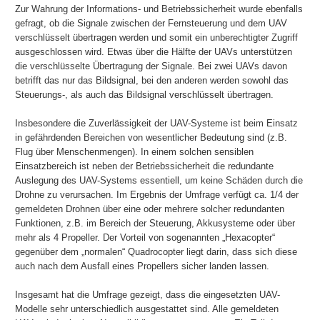
Zur Wahrung der Informations- und Betriebssicherheit wurde ebenfalls
gefragt, ob die Signale zwischen der Fernsteuerung und dem UAV
verschlüsselt übertragen werden und somit ein unberechtigter Zugriff
ausgeschlossen wird. Etwas über die Hälfte der UAVs unterstützen
die verschlüsselte Übertragung der Signale. Bei zwei UAVs davon
betrifft das nur das Bildsignal, bei den anderen werden sowohl das
Steuerungs-, als auch das Bildsignal verschlüsselt übertragen.
Insbesondere die Zuverlässigkeit der UAV-Systeme ist beim Einsatz
in gefährdenden Bereichen von wesentlicher Bedeutung sind (z.B.
Flug über Menschenmengen). In einem solchen sensiblen
Einsatzbereich ist neben der Betriebssicherheit die redundante
Auslegung des UAV-Systems essentiell, um keine Schäden durch die
Drohne zu verursachen. Im Ergebnis der Umfrage verfügt ca. 1/4 der
gemeldeten Drohnen über eine oder mehrere solcher redundanten
Funktionen, z.B. im Bereich der Steuerung, Akkusysteme oder über
mehr als 4 Propeller. Der Vorteil von sogenannten „Hexacopter“
gegenüber dem „normalen“ Quadrocopter liegt darin, dass sich diese
auch nach dem Ausfall eines Propellers sicher landen lassen.
Insgesamt hat die Umfrage gezeigt, dass die eingesetzten UAV-
Modelle sehr unterschiedlich ausgestattet sind. Alle gemeldeten