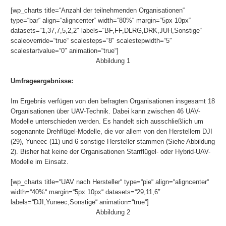
[wp_charts title=“Anzahl der teilnehmenden Organisationen“
type=“bar“ align=“aligncenter“ width=“80%“ margin=“5px 10px“
datasets=“1,37,7,5,2,2″ labels=“BF,FF,DLRG,DRK,JUH,Sonstige“
scaleoverride=“true“ scalesteps=“8″ scalestepwidth=“5″
scalestartvalue=“0″ animation=“true“]
Abbildung 1
Umfrageergebnisse:
Im Ergebnis verfügen von den befragten Organisationen insgesamt 18
Organisationen über UAV-Technik. Dabei kann zwischen 46 UAV-
Modelle unterschieden werden. Es handelt sich ausschließlich um
sogenannte Drehflügel-Modelle, die vor allem von den Herstellern DJI
(29), Yuneec (11) und 6 sonstige Hersteller stammen (Siehe Abbildung
2). Bisher hat keine der Organisationen Starrflügel- oder Hybrid-UAV-
Modelle im Einsatz.
[wp_charts title=“UAV nach Hersteller“ type=“pie“ align=“aligncenter“
width=“40%“ margin=“5px 10px“ datasets=“29,11,6″
labels=“DJI,Yuneec,Sonstige“ animation=“true“]
Abbildung 2