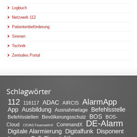
Logbuch
Netzwerk 112
Patientenbeförderung
Sirenen
Technik
Zentrales Portal
Schlagwörter
112
AlarmApp
ADAC
116117
AIRCIS
App
Ausbildung
Befehlsstelle
Ausnahmelage
BOS
Befehlsstellen
Bevölkerungsschutz
BOS-
DE-Alarm
Cloud
CommandX
CEVAS Feuerwehr®
Digitale Alarmierung
Digitalfunk
Disponent