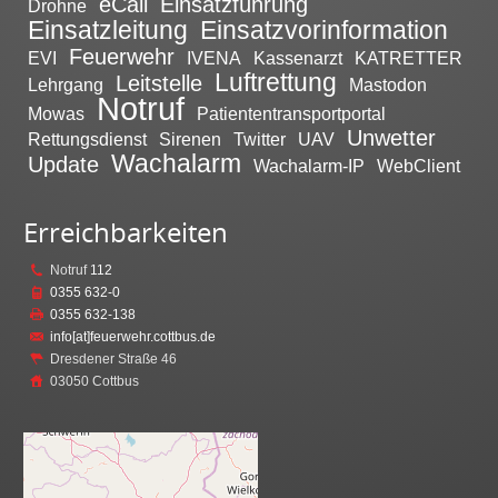
eCall
Einsatzführung
Drohne
Einsatzleitung
Einsatzvorinformation
Feuerwehr
EVI
IVENA
Kassenarzt
KATRETTER
Luftrettung
Leitstelle
Lehrgang
Mastodon
Notruf
Mowas
Patiententransportportal
Unwetter
Rettungsdienst
Sirenen
Twitter
UAV
Wachalarm
Update
Wachalarm-IP
WebClient
Erreichbarkeiten
Notruf
112
0355 632-0
0355 632-138
info[at]feuerwehr.cottbus.de
Dresdener Straße 46
03050 Cottbus