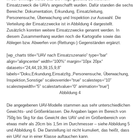
Einsatzzweck die UAVs angeschafft wurden. Dafür standen die sechs
Bereiche: Dokumentation, Erkundung, Einsatzleitung,
Personensuche, Überwachung und Inspektion zur Auswahl. Die
Verteilung der Einsatzzwecke ist in Abbildung 4 dargestellt.
Zusätzlich konnten weitere Einsatzzwecke genannt werden. In
diesem Zusammenhang wurden noch die Kartografie sowie das
Ablegen bzw. Abwerfen von (Rettungs-) Gegenständen ergänzt.
[wp_charts title=“UAV nach Einsatzszenario“ type=“bar“
align=“aligncenter“ width=“100%“ margin=“10px 20px“
datasets=“24,44,19,39,15,9,8″
labels=“Doku,Erkundung,Einsatzltg.,Personensuche, Überwachung,
Inspektion,Sonstige“ scaleoverride=“true“ scalesteps=“10″
scalestepwidth=“5″ scalestartvalue=“0″ animation=“true“]
Abbildung 4
Die angegebenen UAV-Modelle stammen aus sehr unterschiedlichen
Gewichts- und Größenklassen. Die Angaben lagen im Bereich von
750g bis 5kg für das Gewicht des UAV und im Größenbereich von
etwas mehr als 20cm bis 1,5m im Durchmesser – siehe Abbildung 5
und Abbildung 6. Die Darstellung ist nicht kumuliert, das heißt, dass
ein UAV nur in einer Klasse auftauchen kann.