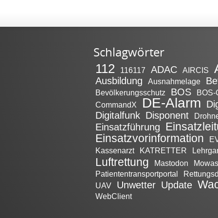
Schlagwörter
112
ADAC
116117
AIRCIS
Ausbildung
Be
Ausnahmelage
BOS
Bevölkerungsschutz
BOS-
DE-Alarm
Di
CommandX
Digitalfunk
Disponent
Drohn
Einsatzlei
Einsatzführung
Einsatzvorinformation
EV
Kassenarzt
KATRETTER
Lehrga
Luftrettung
Mastodon
Mowa
Patiententransportportal
Rettungsd
Wac
Unwetter
Update
UAV
WebClient