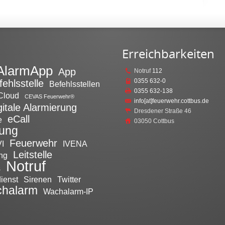
Erreichbarkeiten
AlarmApp
App
Notruf
112
0355 632-0
fehlsstelle
Befehlsstellen
0355 632-138
Cloud
CEVAS Feuerwehr®
info[at]feuerwehr.cottbus.de
gitale Alarmierung
Dresdener Straße 46
eCall
e
03050 Cottbus
tung
Feuerwehr
I
IVENA
Leitstelle
ng
Notruf
s
ienst
Sirenen
Twitter
halarm
Wachalarm-IP