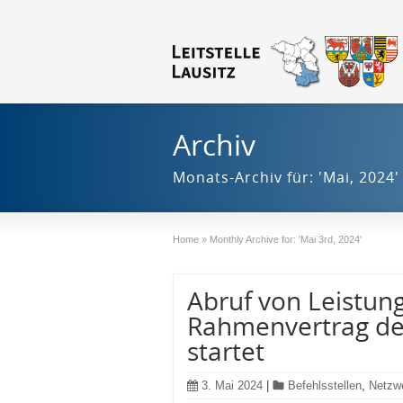
Archiv
Monats-Archiv für: 'Mai, 2024'
Home
»
Monthly Archive for: 'Mai 3rd, 2024'
Abruf von Leistu
Rahmenvertrag de
startet
3. Mai 2024
|
Befehlsstellen
,
Netzw