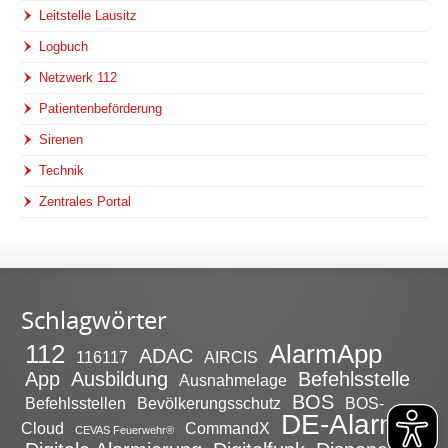
Leitstelle Lausitz
Logbuch
Netzwerk 112
Patientenbeförderung
Sirenen
Technik
Zentrales Portal
Schlagwörter
112
AlarmApp
ADAC
116117
AIRCIS
App
Ausbildung
Befehlsstelle
Ausnahmelage
BOS
Befehlsstellen
Bevölkerungsschutz
BOS-
DE-Alarm
Cloud
CommandX
CEVAS Feuerwehr®