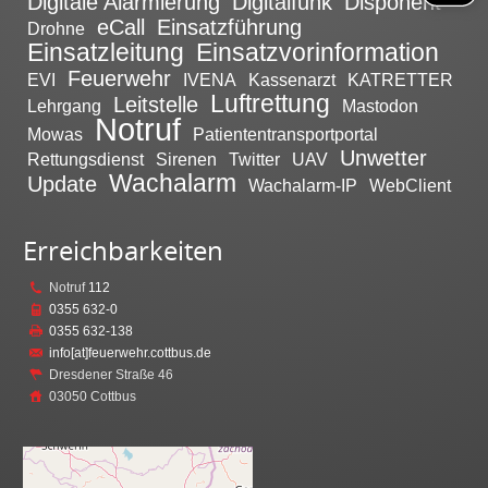
Digitale Alarmierung
Digitalfunk
Disponent
eCall
Einsatzführung
Drohne
Einsatzleitung
Einsatzvorinformation
Feuerwehr
EVI
IVENA
Kassenarzt
KATRETTER
Luftrettung
Leitstelle
Lehrgang
Mastodon
Notruf
Mowas
Patiententransportportal
Unwetter
Rettungsdienst
Sirenen
Twitter
UAV
Wachalarm
Update
Wachalarm-IP
WebClient
Erreichbarkeiten
Notruf
112
0355 632-0
0355 632-138
info[at]feuerwehr.cottbus.de
Dresdener Straße 46
03050 Cottbus