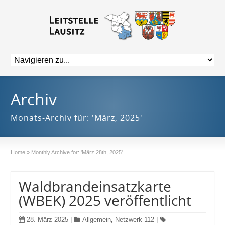
Archiv
Monats-Archiv für: 'März, 2025'
Home
»
Monthly Archive for: 'März 28th, 2025'
Waldbrandeinsatzkarte
(WBEK) 2025 veröffentlicht
28. März 2025
|
Allgemein
,
Netzwerk 112
|