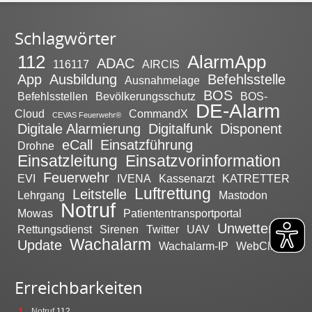
Schlagwörter
112
AlarmApp
ADAC
116117
AIRCIS
App
Ausbildung
Befehlsstelle
Ausnahmelage
BOS
Befehlsstellen
Bevölkerungsschutz
BOS-
DE-Alarm
Cloud
CommandX
CEVAS Feuerwehr®
Digitale Alarmierung
Digitalfunk
Disponent
eCall
Einsatzführung
Drohne
Einsatzleitung
Einsatzvorinformation
Feuerwehr
EVI
IVENA
Kassenarzt
KATRETTER
Luftrettung
Leitstelle
Lehrgang
Mastodon
Notruf
Mowas
Patiententransportportal
Unwetter
Rettungsdienst
Sirenen
Twitter
UAV
Wachalarm
Update
Wachalarm-IP
WebClient
Erreichbarkeiten
Notruf
112