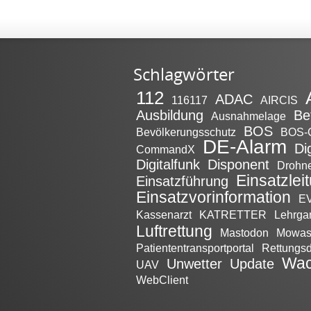
Schlagwörter
112
ADAC
116117
AIRCIS
Ausbildung
Be
Ausnahmelage
BOS
Bevölkerungsschutz
BOS-
DE-Alarm
Di
CommandX
Digitalfunk
Disponent
Drohn
Einsatzlei
Einsatzführung
Einsatzvorinformation
EV
Kassenarzt
KATRETTER
Lehrga
Luftrettung
Mastodon
Mowa
Patiententransportportal
Rettungsd
Wac
Unwetter
Update
UAV
WebClient