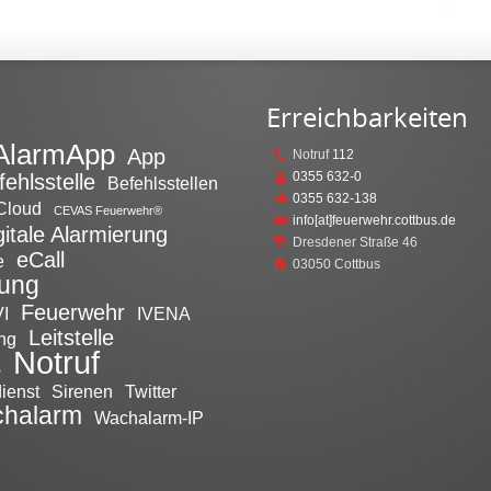
Erreichbarkeiten
AlarmApp
App
Notruf
112
0355 632-0
fehlsstelle
Befehlsstellen
0355 632-138
Cloud
CEVAS Feuerwehr®
info[at]feuerwehr.cottbus.de
gitale Alarmierung
Dresdener Straße 46
eCall
e
03050 Cottbus
tung
Feuerwehr
I
IVENA
Leitstelle
ng
Notruf
s
ienst
Sirenen
Twitter
halarm
Wachalarm-IP