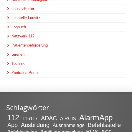
LausitzRetter
Leitstelle Lausitz
Logbuch
Netzwerk 112
Patientenbeförderung
Sirenen
Technik
Zentrales Portal
Schlagwörter
112
AlarmApp
ADAC
116117
AIRCIS
App
Ausbildung
Befehlsstelle
Ausnahmelage
BOS
Befehlsstellen
Bevölkerungsschutz
BOS-