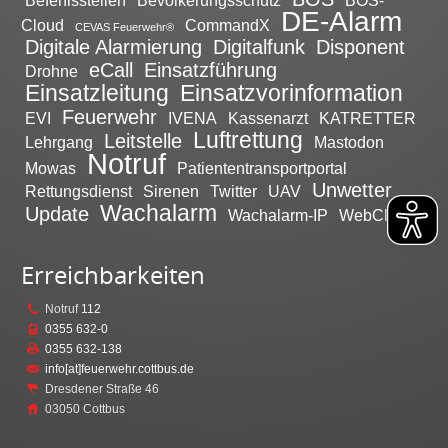
DE-Alarm
Cloud
CommandX
CEVAS Feuerwehr®
Digitale Alarmierung
Digitalfunk
Disponent
eCall
Einsatzführung
Drohne
Einsatzleitung
Einsatzvorinformation
Feuerwehr
EVI
IVENA
Kassenarzt
KATRETTER
Luftrettung
Leitstelle
Lehrgang
Mastodon
Notruf
Mowas
Patiententransportportal
Unwetter
Rettungsdienst
Sirenen
Twitter
UAV
Wachalarm
Update
Wachalarm-IP
WebClient
Erreichbarkeiten
Notruf
112
0355 632-0
0355 632-138
info[at]feuerwehr.cottbus.de
Dresdener Straße 46
03050 Cottbus