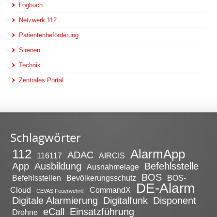
Logbuch
Netzwerk 112
Patientenbeförderung
Sirenen
Technik
Zentrales Portal
Schlagwörter
112
AlarmApp
ADAC
116117
AIRCIS
App
Ausbildung
Befehlsstelle
Ausnahmelage
BOS
Befehlsstellen
Bevölkerungsschutz
BOS-
DE-Alarm
Cloud
CommandX
CEVAS Feuerwehr®
Digitale Alarmierung
Digitalfunk
Disponent
eCall
Einsatzführung
Drohne