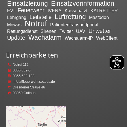
Einsatzleitung
Einsatzvorinformation
Feuerwehr
EVI
IVENA
Kassenarzt
KATRETTER
Luftrettung
Leitstelle
Lehrgang
Mastodon
Notruf
Mowas
Patiententransportportal
Unwetter
Rettungsdienst
Sirenen
Twitter
UAV
Wachalarm
Update
Wachalarm-IP
WebClient
Erreichbarkeiten
Notruf
112
0355 632-0
0355 632-138
info[at]feuerwehr.cottbus.de
Dresdener Straße 46
03050 Cottbus