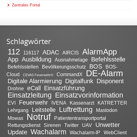
Zentrales Portal
Schlagwörter
112
AlarmApp
ADAC
116117
AIRCIS
App
Ausbildung
Befehlsstelle
Ausnahmelage
BOS
Befehlsstellen
Bevölkerungsschutz
BOS-
DE-Alarm
Cloud
CommandX
CEVAS Feuerwehr®
Digitale Alarmierung
Digitalfunk
Disponent
eCall
Einsatzführung
Drohne
Einsatzleitung
Einsatzvorinformation
Feuerwehr
EVI
IVENA
Kassenarzt
KATRETTER
Luftrettung
Leitstelle
Lehrgang
Mastodon
Notruf
Mowas
Patiententransportportal
Unwetter
Rettungsdienst
Sirenen
Twitter
UAV
Wachalarm
Update
Wachalarm-IP
WebClient