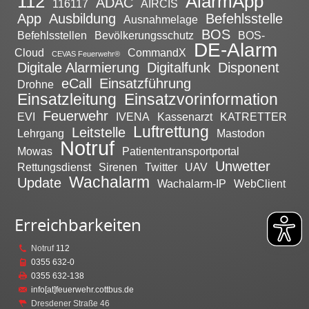
112
AlarmApp
ADAC
116117
AIRCIS
App
Ausbildung
Befehlsstelle
Ausnahmelage
BOS
Befehlsstellen
Bevölkerungsschutz
BOS-
DE-Alarm
Cloud
CommandX
CEVAS Feuerwehr®
Digitale Alarmierung
Digitalfunk
Disponent
eCall
Einsatzführung
Drohne
Einsatzleitung
Einsatzvorinformation
Feuerwehr
EVI
IVENA
Kassenarzt
KATRETTER
Luftrettung
Leitstelle
Lehrgang
Mastodon
Notruf
Mowas
Patiententransportportal
Unwetter
Rettungsdienst
Sirenen
Twitter
UAV
Wachalarm
Update
Wachalarm-IP
WebClient
Erreichbarkeiten
Notruf
112
0355 632-0
0355 632-138
info[at]feuerwehr.cottbus.de
Dresdener Straße 46