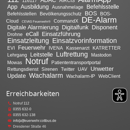
ADAC
116117
AIRCIS
App
Ausbildung
Befehlsstelle
Ausnahmelage
BOS
Befehlsstellen
Bevölkerungsschutz
BOS-
DE-Alarm
Cloud
CommandX
CEVAS Feuerwehr®
Digitale Alarmierung
Digitalfunk
Disponent
eCall
Einsatzführung
Drohne
Einsatzleitung
Einsatzvorinformation
Feuerwehr
EVI
IVENA
Kassenarzt
KATRETTER
Luftrettung
Leitstelle
Lehrgang
Mastodon
Notruf
Mowas
Patiententransportportal
Unwetter
Rettungsdienst
Sirenen
Twitter
UAV
Wachalarm
Update
Wachalarm-IP
WebClient
Erreichbarkeiten
Notruf
112
0355 632-0
0355 632-138
info[at]feuerwehr.cottbus.de
Dresdener Straße 46