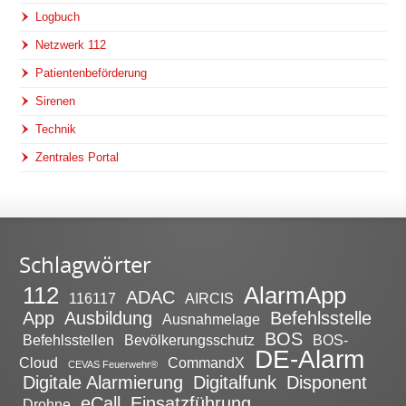
Logbuch
Netzwerk 112
Patientenbeförderung
Sirenen
Technik
Zentrales Portal
Schlagwörter
112
AlarmApp
ADAC
116117
AIRCIS
App
Ausbildung
Befehlsstelle
Ausnahmelage
BOS
Befehlsstellen
Bevölkerungsschutz
BOS-
DE-Alarm
Cloud
CommandX
CEVAS Feuerwehr®
Digitale Alarmierung
Digitalfunk
Disponent
eCall
Einsatzführung
Drohne