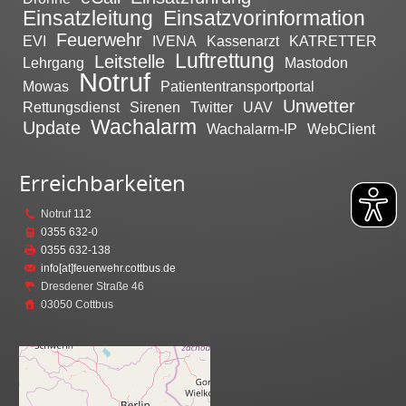
Einsatzleitung
Einsatzvorinformation
Feuerwehr
EVI
IVENA
Kassenarzt
KATRETTER
Luftrettung
Leitstelle
Lehrgang
Mastodon
Notruf
Mowas
Patiententransportportal
Unwetter
Rettungsdienst
Sirenen
Twitter
UAV
Wachalarm
Update
Wachalarm-IP
WebClient
Erreichbarkeiten
Notruf
112
0355 632-0
0355 632-138
info[at]feuerwehr.cottbus.de
Dresdener Straße 46
03050 Cottbus