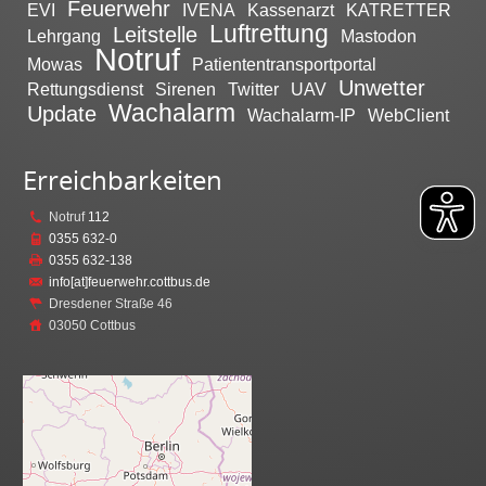
Feuerwehr
EVI
IVENA
Kassenarzt
KATRETTER
Luftrettung
Leitstelle
Lehrgang
Mastodon
Notruf
Mowas
Patiententransportportal
Unwetter
Rettungsdienst
Sirenen
Twitter
UAV
Wachalarm
Update
Wachalarm-IP
WebClient
Erreichbarkeiten
Notruf
112
0355 632-0
0355 632-138
info[at]feuerwehr.cottbus.de
Dresdener Straße 46
03050 Cottbus