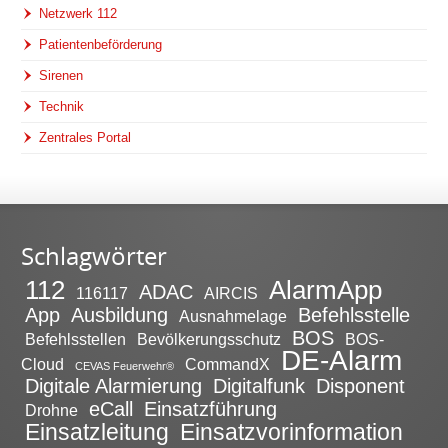
Netzwerk 112
Patientenbeförderung
Sirenen
Technik
Zentrales Portal
Schlagwörter
112
AlarmApp
ADAC
116117
AIRCIS
App
Ausbildung
Befehlsstelle
Ausnahmelage
BOS
Befehlsstellen
Bevölkerungsschutz
BOS-
DE-Alarm
Cloud
CommandX
CEVAS Feuerwehr®
Digitale Alarmierung
Digitalfunk
Disponent
eCall
Einsatzführung
Drohne
Einsatzleitung
Einsatzvorinformation