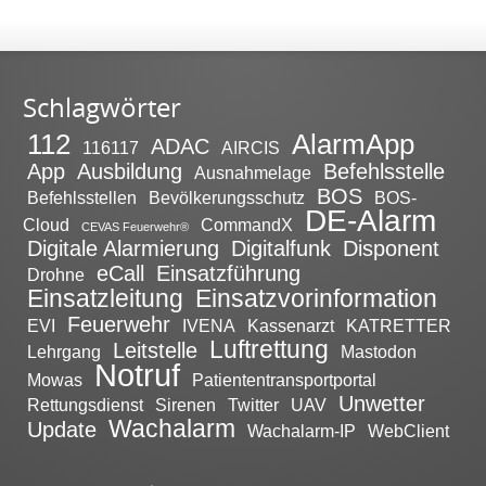
Schlagwörter
112
AlarmApp
ADAC
116117
AIRCIS
App
Ausbildung
Befehlsstelle
Ausnahmelage
BOS
Befehlsstellen
Bevölkerungsschutz
BOS-
DE-Alarm
Cloud
CommandX
CEVAS Feuerwehr®
Digitale Alarmierung
Digitalfunk
Disponent
eCall
Einsatzführung
Drohne
Einsatzleitung
Einsatzvorinformation
Feuerwehr
EVI
IVENA
Kassenarzt
KATRETTER
Luftrettung
Leitstelle
Lehrgang
Mastodon
Notruf
Mowas
Patiententransportportal
Unwetter
Rettungsdienst
Sirenen
Twitter
UAV
Wachalarm
Update
Wachalarm-IP
WebClient