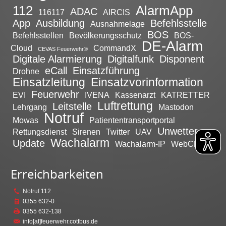
112
AlarmApp
ADAC
116117
AIRCIS
App
Ausbildung
Befehlsstelle
Ausnahmelage
BOS
Befehlsstellen
Bevölkerungsschutz
BOS-
DE-Alarm
Cloud
CommandX
CEVAS Feuerwehr®
Digitale Alarmierung
Digitalfunk
Disponent
eCall
Einsatzführung
Drohne
Einsatzleitung
Einsatzvorinformation
Feuerwehr
EVI
IVENA
Kassenarzt
KATRETTER
Luftrettung
Leitstelle
Lehrgang
Mastodon
Notruf
Mowas
Patiententransportportal
Unwetter
Rettungsdienst
Sirenen
Twitter
UAV
Wachalarm
Update
Wachalarm-IP
WebClient
Erreichbarkeiten
Notruf
112
0355 632-0
0355 632-138
info[at]feuerwehr.cottbus.de