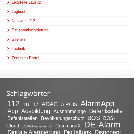
Leitstelle Lausitz
Logbuch
Netzwerk 112
Patientenbeförderung
Sirenen
Technik
Zentrales Portal
Schlagwörter
112
AlarmApp
ADAC
116117
AIRCIS
App
Ausbildung
Befehlsstelle
Ausnahmelage
BOS
Befehlsstellen
Bevölkerungsschutz
BOS-
DE-Alarm
Cloud
CommandX
CEVAS Feuerwehr®
Digitale Alarmierung
Digitalfunk
Disponent