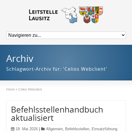
Archiv
Schlagwort-Archiv für: 'Celios Webclient'
Home
»
Celios Webclient
Befehlsstellenhandbuch
aktualisiert
18. Mai 2026
|
Allgemein
,
Befehlsstellen
,
Einsatzführung