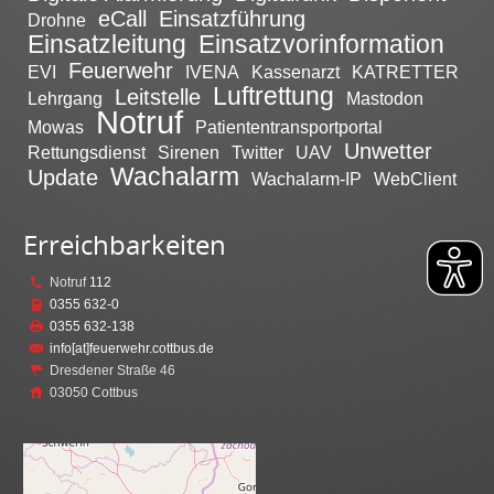
eCall
Einsatzführung
Drohne
Einsatzleitung
Einsatzvorinformation
Feuerwehr
EVI
IVENA
Kassenarzt
KATRETTER
Luftrettung
Leitstelle
Lehrgang
Mastodon
Notruf
Mowas
Patiententransportportal
Unwetter
Rettungsdienst
Sirenen
Twitter
UAV
Wachalarm
Update
Wachalarm-IP
WebClient
Erreichbarkeiten
Notruf
112
0355 632-0
0355 632-138
info[at]feuerwehr.cottbus.de
Dresdener Straße 46
03050 Cottbus