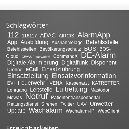
Schlagwörter
112
AlarmApp
ADAC
116117
AIRCIS
App
Ausbildung
Befehlsstelle
Ausnahmelage
BOS
Befehlsstellen
Bevölkerungsschutz
BOS-
DE-Alarm
Cloud
CommandX
CEVAS Feuerwehr®
Digitale Alarmierung
Digitalfunk
Disponent
eCall
Einsatzführung
Drohne
Einsatzleitung
Einsatzvorinformation
Feuerwehr
EVI
IVENA
Kassenarzt
KATRETTER
Luftrettung
Leitstelle
Lehrgang
Mastodon
Notruf
Mowas
Patiententransportportal
Unwetter
Rettungsdienst
Sirenen
Twitter
UAV
Wachalarm
Update
Wachalarm-IP
WebClient
Erreichbarkeiten