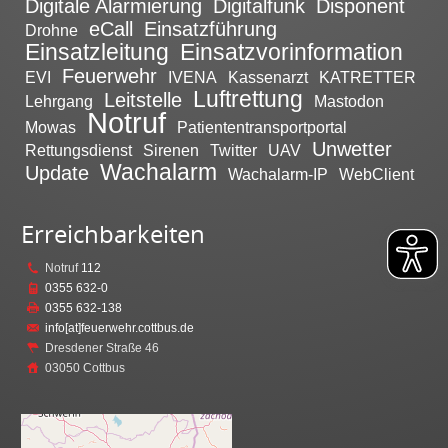
Digitale Alarmierung
Digitalfunk
Disponent
eCall
Einsatzführung
Drohne
Einsatzleitung
Einsatzvorinformation
Feuerwehr
EVI
IVENA
Kassenarzt
KATRETTER
Luftrettung
Leitstelle
Lehrgang
Mastodon
Notruf
Mowas
Patiententransportportal
Unwetter
Rettungsdienst
Sirenen
Twitter
UAV
Wachalarm
Update
Wachalarm-IP
WebClient
Erreichbarkeiten
Notruf
112
0355 632-0
0355 632-138
info[at]feuerwehr.cottbus.de
Dresdener Straße 46
03050 Cottbus