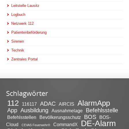
Leitstelle Lausitz
Logbuch
Netzwerk 112
Patientenbeförderung
Sirenen
Technik
Zentrales Portal
Schlagwörter
112
AlarmApp
ADAC
116117
AIRCIS
App
Ausbildung
Befehlsstelle
Ausnahmelage
BOS
Befehlsstellen
Bevölkerungsschutz
BOS-
DE-Alarm
Cloud
CommandX
CEVAS Feuerwehr®