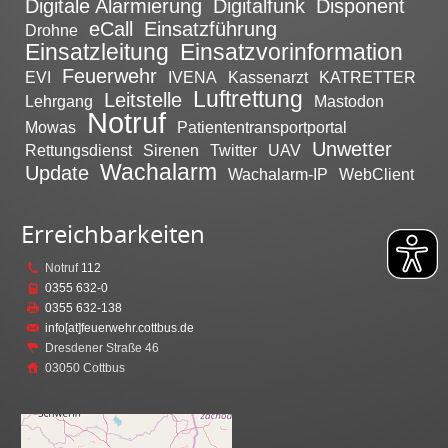
Digitale Alarmierung
Digitalfunk
Disponent
eCall
Einsatzführung
Drohne
Einsatzleitung
Einsatzvorinformation
Feuerwehr
EVI
IVENA
Kassenarzt
KATRETTER
Luftrettung
Leitstelle
Lehrgang
Mastodon
Notruf
Mowas
Patiententransportportal
Unwetter
Rettungsdienst
Sirenen
Twitter
UAV
Wachalarm
Update
Wachalarm-IP
WebClient
Erreichbarkeiten
Notruf
112
0355 632-0
0355 632-138
info[at]feuerwehr.cottbus.de
Dresdener Straße 46
03050 Cottbus