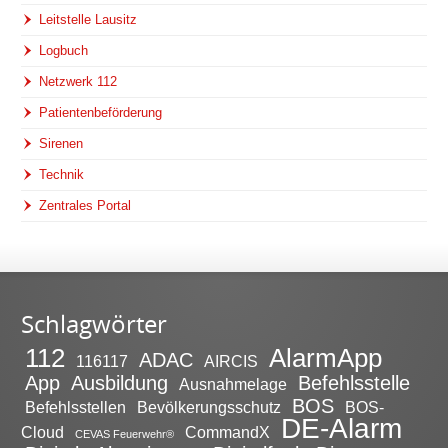
Leitstelle Lausitz
Logbuch
Netzwerk 112
Patientenbeförderung
Sirenen
Technik
Zentrales Portal
Schlagwörter
112
AlarmApp
ADAC
116117
AIRCIS
App
Ausbildung
Befehlsstelle
Ausnahmelage
BOS
Befehlsstellen
Bevölkerungsschutz
BOS-
DE-Alarm
Cloud
CommandX
CEVAS Feuerwehr®