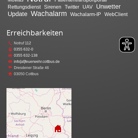
Unwetter
Rettungsdienst
Sirenen
Twitter
UAV
Wachalarm
Update
Wachalarm-IP
WebClient
Erreichbarkeiten
Notruf
112
0355 632-0
0355 632-138
info[at]feuerwehr.cottbus.de
Dresdener Straße 46
03050 Cottbus