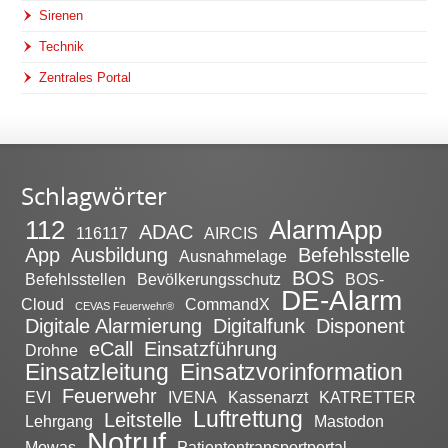
Sirenen
Technik
Zentrales Portal
Schlagwörter
112
AlarmApp
ADAC
116117
AIRCIS
App
Ausbildung
Befehlsstelle
Ausnahmelage
BOS
Befehlsstellen
Bevölkerungsschutz
BOS-
DE-Alarm
Cloud
CommandX
CEVAS Feuerwehr®
Digitale Alarmierung
Digitalfunk
Disponent
eCall
Einsatzführung
Drohne
Einsatzleitung
Einsatzvorinformation
Feuerwehr
EVI
IVENA
Kassenarzt
KATRETTER
Luftrettung
Leitstelle
Lehrgang
Mastodon
Notruf
Mowas
Patiententransportportal