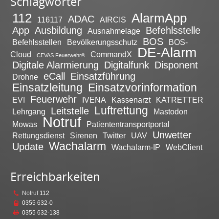
Schlagwörter
112
AlarmApp
ADAC
116117
AIRCIS
App
Ausbildung
Befehlsstelle
Ausnahmelage
BOS
Befehlsstellen
Bevölkerungsschutz
BOS-
DE-Alarm
Cloud
CommandX
CEVAS Feuerwehr®
Digitale Alarmierung
Digitalfunk
Disponent
eCall
Einsatzführung
Drohne
Einsatzleitung
Einsatzvorinformation
Feuerwehr
EVI
IVENA
Kassenarzt
KATRETTER
Luftrettung
Leitstelle
Lehrgang
Mastodon
Notruf
Mowas
Patiententransportportal
Unwetter
Rettungsdienst
Sirenen
Twitter
UAV
Wachalarm
Update
Wachalarm-IP
WebClient
Erreichbarkeiten
Notruf
112
0355 632-0
0355 632-138