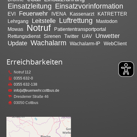
Einsatzleitung
Einsatzvorinformation
Feuerwehr
EVI
IVENA
Kassenarzt
KATRETTER
Luftrettung
Leitstelle
Lehrgang
Mastodon
Notruf
Mowas
Patiententransportportal
Unwetter
Rettungsdienst
Sirenen
Twitter
UAV
Wachalarm
Update
Wachalarm-IP
WebClient
Erreichbarkeiten
Notruf
112
0355 632-0
0355 632-138
info[at]feuerwehr.cottbus.de
Dresdener Straße 46
03050 Cottbus