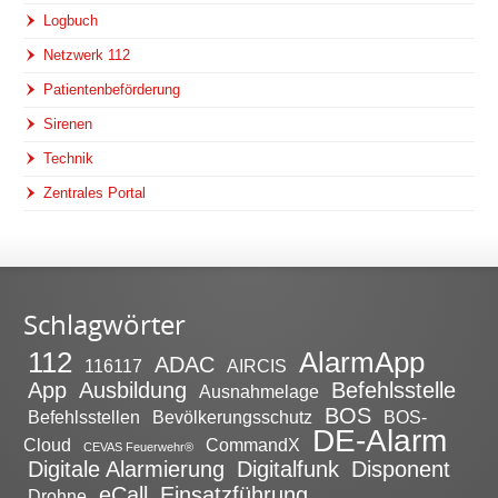
Logbuch
Netzwerk 112
Patientenbeförderung
Sirenen
Technik
Zentrales Portal
Schlagwörter
112
AlarmApp
ADAC
116117
AIRCIS
App
Ausbildung
Befehlsstelle
Ausnahmelage
BOS
Befehlsstellen
Bevölkerungsschutz
BOS-
DE-Alarm
Cloud
CommandX
CEVAS Feuerwehr®
Digitale Alarmierung
Digitalfunk
Disponent
eCall
Einsatzführung
Drohne