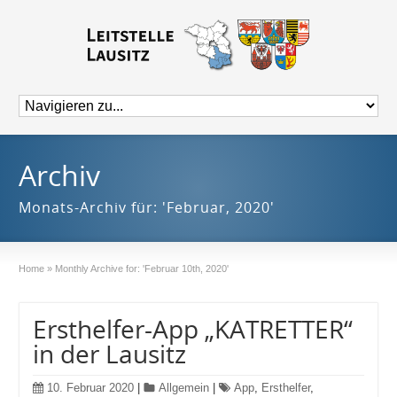
Archiv
Monats-Archiv für: 'Februar, 2020'
Home
»
Monthly Archive for: 'Februar 10th, 2020'
Ersthelfer-App „KATRETTER“
in der Lausitz
10. Februar 2020
|
Allgemein
|
App
,
Ersthelfer
,