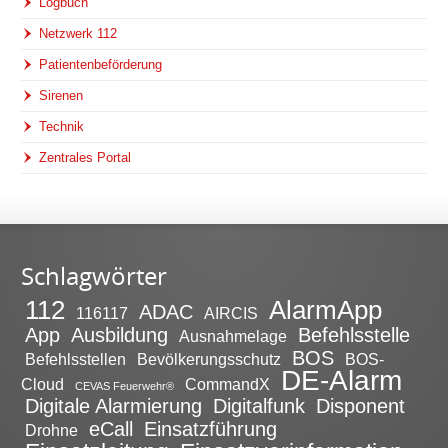
Logbuch
Netzwerk 112
Patientenbeförderung
Sirenen
Technik
Zentrales Portal
Schlagwörter
112
AlarmApp
ADAC
116117
AIRCIS
App
Ausbildung
Befehlsstelle
Ausnahmelage
BOS
Befehlsstellen
Bevölkerungsschutz
BOS-
DE-Alarm
Cloud
CommandX
CEVAS Feuerwehr®
Digitale Alarmierung
Digitalfunk
Disponent
eCall
Einsatzführung
Drohne