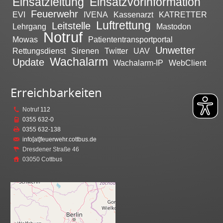
Einsatzleitung
Einsatzvorinformation
Feuerwehr
EVI
IVENA
Kassenarzt
KATRETTER
Luftrettung
Leitstelle
Lehrgang
Mastodon
Notruf
Mowas
Patiententransportportal
Unwetter
Rettungsdienst
Sirenen
Twitter
UAV
Wachalarm
Update
Wachalarm-IP
WebClient
Erreichbarkeiten
Notruf
112
0355 632-0
0355 632-138
info[at]feuerwehr.cottbus.de
Dresdener Straße 46
03050 Cottbus