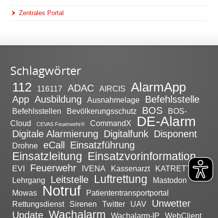
Zentrales Portal
Schlagwörter
112
AlarmApp
ADAC
116117
AIRCIS
App
Ausbildung
Befehlsstelle
Ausnahmelage
BOS
Befehlsstellen
Bevölkerungsschutz
BOS-
DE-Alarm
Cloud
CommandX
CEVAS Feuerwehr®
Digitale Alarmierung
Digitalfunk
Disponent
eCall
Einsatzführung
Drohne
Einsatzleitung
Einsatzvorinformation
Feuerwehr
EVI
IVENA
Kassenarzt
KATRETTER
Luftrettung
Leitstelle
Lehrgang
Mastodon
Notruf
Mowas
Patiententransportportal
Unwetter
Rettungsdienst
Sirenen
Twitter
UAV
Wachalarm
Update
Wachalarm-IP
WebClient