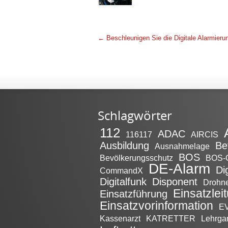
←
Beschleunigen Sie die Digitale Alarmieru
Schlagwörter
112
ADAC
116117
AIRCIS
Ausbildung
Be
Ausnahmelage
BOS
Bevölkerungsschutz
BOS-
DE-Alarm
Di
CommandX
Digitalfunk
Disponent
Drohn
Einsatzlei
Einsatzführung
Einsatzvorinformation
EV
Kassenarzt
KATRETTER
Lehrga