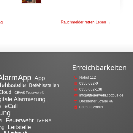
ng
Rauchmelder retten Leben
→
Erreichbarkeiten
AlarmApp
App
Notruf
112
0355 632-0
fehlsstelle
Befehlsstellen
0355 632-138
Cloud
CEVAS Feuerwehr®
info[at]feuerwehr.cottbus.de
gitale Alarmierung
Dresdener Straße 46
eCall
e
03050 Cottbus
tung
Feuerwehr
I
IVENA
Leitstelle
ng