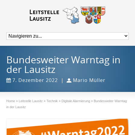
Bundesweiter Warntag in
der Lausitz
7. Dezember 2022
|
Mario Müller
Home
»
Leitstelle Lausitz
»
Technik
»
Digitale Alarmierung
»
Bundesweiter Warntag
in der Lausitz