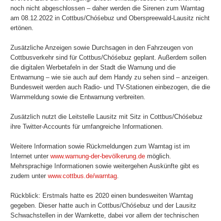
noch nicht abgeschlossen – daher werden die Sirenen zum Warntag
am 08.12.2022 in Cottbus/Chóśebuz und Oberspreewald-Lausitz nicht
ertönen.
Zusätzliche Anzeigen sowie Durchsagen in den Fahrzeugen von
Cottbusverkehr sind für Cottbus/Chóśebuz geplant. Außerdem sollen
die digitalen Werbetafeln in der Stadt die Warnung und die
Entwarnung – wie sie auch auf dem Handy zu sehen sind – anzeigen.
Bundesweit werden auch Radio- und TV-Stationen einbezogen, die die
Warnmeldung sowie die Entwarnung verbreiten.
Zusätzlich nutzt die Leitstelle Lausitz mit Sitz in Cottbus/Chóśebuz
ihre Twitter-Accounts für umfangreiche Informationen.
Weitere Information sowie Rückmeldungen zum Warntag ist im
Internet unter
www.warnung-der-bevölkerung.de
möglich.
Mehrsprachige Informationen sowie weitergehen Auskünfte gibt es
zudem unter
www.cottbus.de/warntag
.
Rückblick: Erstmals hatte es 2020 einen bundesweiten Warntag
gegeben. Dieser hatte auch in Cottbus/Chóśebuz und der Lausitz
Schwachstellen in der Warnkette, dabei vor allem der technischen