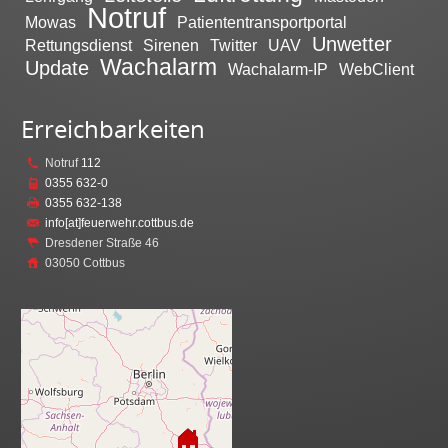
Notruf
Mowas
Patiententransportportal
Unwetter
Rettungsdienst
Sirenen
Twitter
UAV
Wachalarm
Update
Wachalarm-IP
WebClient
Erreichbarkeiten
Notruf
112
0355 632-0
0355 632-138
info[at]feuerwehr.cottbus.de
Dresdener Straße 46
03050 Cottbus