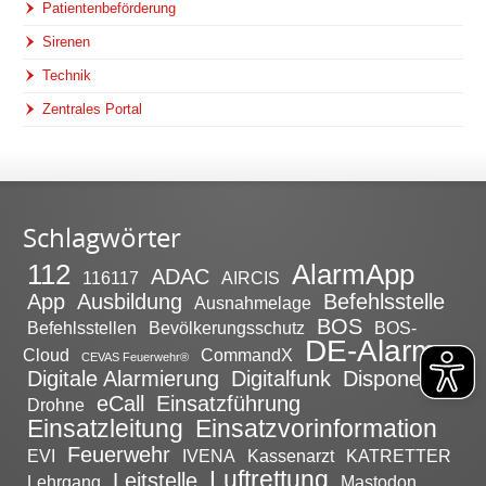
Patientenbeförderung
Sirenen
Technik
Zentrales Portal
Schlagwörter
112
AlarmApp
ADAC
116117
AIRCIS
App
Ausbildung
Befehlsstelle
Ausnahmelage
BOS
Befehlsstellen
Bevölkerungsschutz
BOS-
DE-Alarm
Cloud
CommandX
CEVAS Feuerwehr®
Digitale Alarmierung
Digitalfunk
Disponent
eCall
Einsatzführung
Drohne
Einsatzleitung
Einsatzvorinformation
Feuerwehr
EVI
IVENA
Kassenarzt
KATRETTER
Luftrettung
Leitstelle
Lehrgang
Mastodon