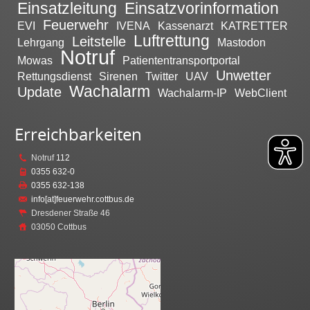
Einsatzleitung
Einsatzvorinformation
Feuerwehr
EVI
IVENA
Kassenarzt
KATRETTER
Luftrettung
Leitstelle
Lehrgang
Mastodon
Notruf
Mowas
Patiententransportportal
Unwetter
Rettungsdienst
Sirenen
Twitter
UAV
Wachalarm
Update
Wachalarm-IP
WebClient
Erreichbarkeiten
Notruf
112
0355 632-0
0355 632-138
info[at]feuerwehr.cottbus.de
Dresdener Straße 46
03050 Cottbus