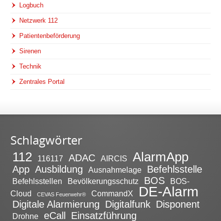
Logbuch
Netzwerk 112
Patientenbeförderung
Sirenen
Technik
Zentrales Portal
Schlagwörter
112
AlarmApp
ADAC
116117
AIRCIS
App
Ausbildung
Befehlsstelle
Ausnahmelage
BOS
Befehlsstellen
Bevölkerungsschutz
BOS-
DE-Alarm
Cloud
CommandX
CEVAS Feuerwehr®
Digitale Alarmierung
Digitalfunk
Disponent
eCall
Einsatzführung
Drohne