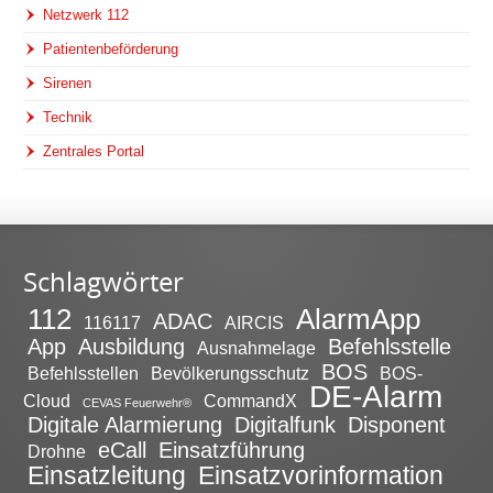
Netzwerk 112
Patientenbeförderung
Sirenen
Technik
Zentrales Portal
Schlagwörter
112
AlarmApp
ADAC
116117
AIRCIS
App
Ausbildung
Befehlsstelle
Ausnahmelage
BOS
Befehlsstellen
Bevölkerungsschutz
BOS-
DE-Alarm
Cloud
CommandX
CEVAS Feuerwehr®
Digitale Alarmierung
Digitalfunk
Disponent
eCall
Einsatzführung
Drohne
Einsatzleitung
Einsatzvorinformation