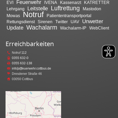
Feuerwehr
EVI
IVENA
Kassenarzt
KATRETTER
Luftrettung
Leitstelle
Lehrgang
Mastodon
Notruf
Mowas
Patiententransportportal
Unwetter
Rettungsdienst
Sirenen
Twitter
UAV
Wachalarm
Update
Wachalarm-IP
WebClient
Erreichbarkeiten
Notruf
112
0355 632-0
0355 632-138
info[at]feuerwehr.cottbus.de
Dresdener Straße 46
03050 Cottbus