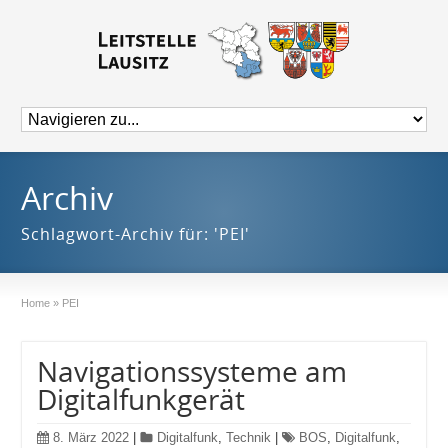
Archiv
Schlagwort-Archiv für: 'PEI'
Home
»
PEI
Navigationssysteme am
Digitalfunkgerät
8. März 2022
|
Digitalfunk
,
Technik
|
BOS
,
Digitalfunk
,