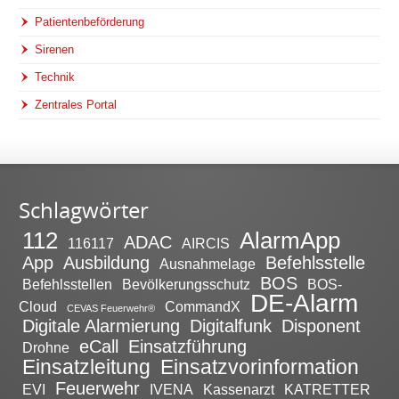
Patientenbeförderung
Sirenen
Technik
Zentrales Portal
Schlagwörter
112
AlarmApp
ADAC
116117
AIRCIS
App
Ausbildung
Befehlsstelle
Ausnahmelage
BOS
Befehlsstellen
Bevölkerungsschutz
BOS-
DE-Alarm
Cloud
CommandX
CEVAS Feuerwehr®
Digitale Alarmierung
Digitalfunk
Disponent
eCall
Einsatzführung
Drohne
Einsatzleitung
Einsatzvorinformation
Feuerwehr
EVI
IVENA
Kassenarzt
KATRETTER