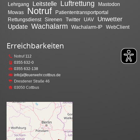
Luftrettung
Leitstelle
Lehrgang
Mastodon
Notruf
Mowas
Patiententransportportal
Unwetter
Rettungsdienst
Sirenen
Twitter
UAV
Wachalarm
Update
Wachalarm-IP
WebClient
Erreichbarkeiten
Notruf
112
0355 632-0
0355 632-138
info[at]feuerwehr.cottbus.de
Dresdener Straße 46
03050 Cottbus