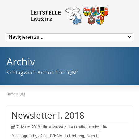
Archiv
Schlagwort-Archiv für: 'QM'
Home
»
QM
Newsletter I. 2018
7. März 2018
|
Allgemein
,
Leitstelle Lausitz
|
Anlassgründe
,
eCall
,
IVENA
,
Luftrettung
,
Notruf
,