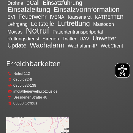
eCall
Einsatzführung
Drohne
Einsatzleitung
Einsatzvorinformation
Feuerwehr
EVI
IVENA
Kassenarzt
KATRETTER
Luftrettung
Leitstelle
Lehrgang
Mastodon
Notruf
Mowas
Patiententransportportal
Unwetter
Rettungsdienst
Sirenen
Twitter
UAV
Wachalarm
Update
Wachalarm-IP
WebClient
Erreichbarkeiten
Notruf
112
0355 632-0
0355 632-138
info[at]feuerwehr.cottbus.de
Dresdener Straße 46
03050 Cottbus