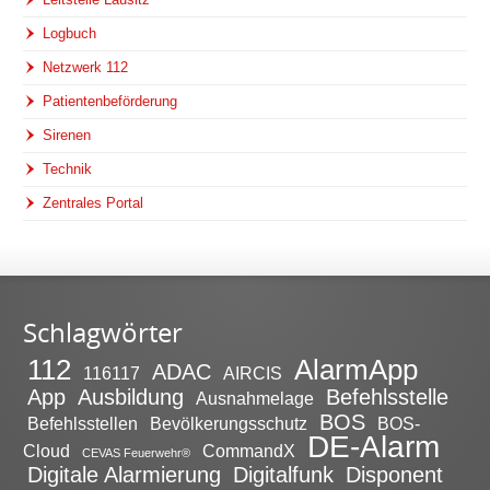
Logbuch
Netzwerk 112
Patientenbeförderung
Sirenen
Technik
Zentrales Portal
Schlagwörter
112
AlarmApp
ADAC
116117
AIRCIS
App
Ausbildung
Befehlsstelle
Ausnahmelage
BOS
Befehlsstellen
Bevölkerungsschutz
BOS-
DE-Alarm
Cloud
CommandX
CEVAS Feuerwehr®
Digitale Alarmierung
Digitalfunk
Disponent