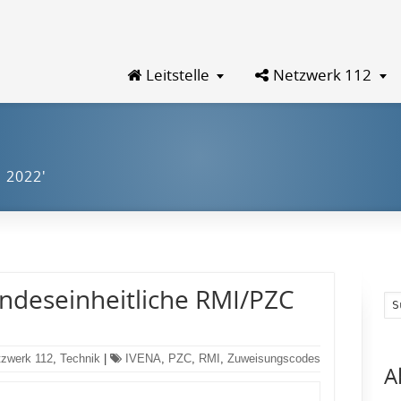
Leitstelle
Netzwerk 112
 2022'
ndeseinheitliche RMI/PZC
tzwerk 112
,
Technik
|
IVENA
,
PZC
,
RMI
,
Zuweisungscodes
A