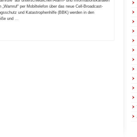
arnrufe“ auf unterschiedlichen Alarm- und Informationskanälen
 „Warnruf“ per Mobiltelefon über das neue Cell-Broadcast-
sschutz und Katastrophenhilfe (BBK) werden in den
eiße und …