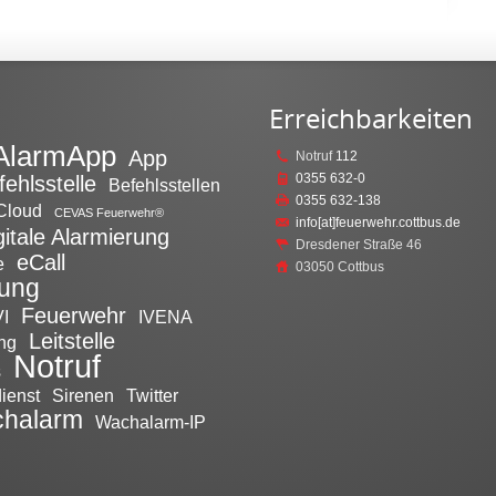
Erreichbarkeiten
AlarmApp
App
Notruf
112
0355 632-0
fehlsstelle
Befehlsstellen
0355 632-138
Cloud
CEVAS Feuerwehr®
info[at]feuerwehr.cottbus.de
gitale Alarmierung
Dresdener Straße 46
eCall
e
03050 Cottbus
tung
Feuerwehr
I
IVENA
Leitstelle
ng
Notruf
s
ienst
Sirenen
Twitter
halarm
Wachalarm-IP