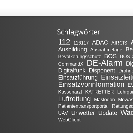
Schlagwörter
112
ADAC
116117
AIRCIS
Ausbildung
Be
Ausnahmelage
BOS
Bevölkerungsschutz
BOS-
DE-Alarm
Di
CommandX
Digitalfunk
Disponent
Drohn
Einsatzlei
Einsatzführung
Einsatzvorinformation
EV
Kassenarzt
KATRETTER
Lehrga
Luftrettung
Mastodon
Mowa
Patiententransportportal
Rettungsd
Wac
Unwetter
Update
UAV
WebClient