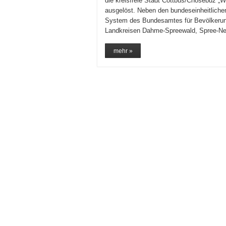
die kreisfreie Stadt Cottbus/Chóśebuz „W
ausgelöst. Neben den bundeseinheitlichen
System des Bundesamtes für Bevölkerung
Landkreisen Dahme-Spreewald, Spree-N
mehr »