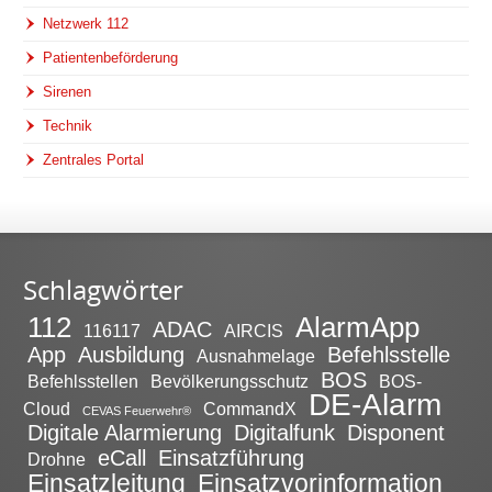
Netzwerk 112
Patientenbeförderung
Sirenen
Technik
Zentrales Portal
Schlagwörter
112
AlarmApp
ADAC
116117
AIRCIS
App
Ausbildung
Befehlsstelle
Ausnahmelage
BOS
Befehlsstellen
Bevölkerungsschutz
BOS-
DE-Alarm
Cloud
CommandX
CEVAS Feuerwehr®
Digitale Alarmierung
Digitalfunk
Disponent
eCall
Einsatzführung
Drohne
Einsatzleitung
Einsatzvorinformation