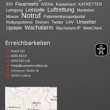
Feuerwehr
EVI
IVENA
Kassenarzt
KATRETTER
Luftrettung
Leitstelle
Lehrgang
Mastodon
Notruf
Mowas
Patiententransportportal
Unwetter
Rettungsdienst
Sirenen
Twitter
UAV
Wachalarm
Update
Wachalarm-IP
WebClient
Erreichbarkeiten
Notruf
112
0355 632-0
0355 632-138
info[at]feuerwehr.cottbus.de
Dresdener Straße 46
03050 Cottbus