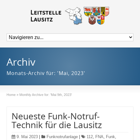
Archiv
Monats-Archiv für: 'Mai, 2023'
Home
»
Monthly Archive for: 'Mai 9th, 2023'
Neueste Funk-Notruf-
Technik für die Lausitz
9. Mai 2023
|
Funknotrufanlage
|
112
,
FNA
,
Funk
,