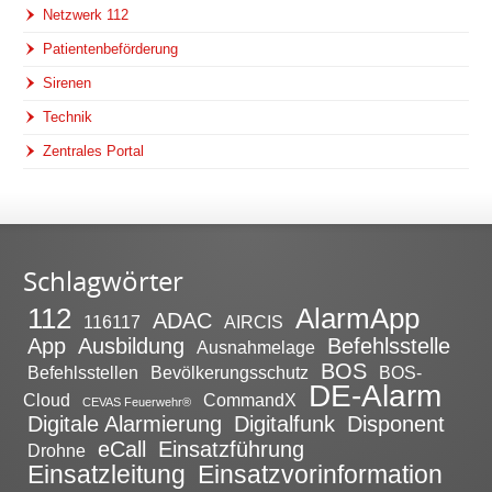
Netzwerk 112
Patientenbeförderung
Sirenen
Technik
Zentrales Portal
Schlagwörter
112
AlarmApp
ADAC
116117
AIRCIS
App
Ausbildung
Befehlsstelle
Ausnahmelage
BOS
Befehlsstellen
Bevölkerungsschutz
BOS-
DE-Alarm
Cloud
CommandX
CEVAS Feuerwehr®
Digitale Alarmierung
Digitalfunk
Disponent
eCall
Einsatzführung
Drohne
Einsatzleitung
Einsatzvorinformation