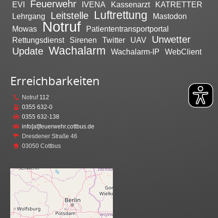
Feuerwehr
EVI
IVENA
Kassenarzt
KATRETTER
Luftrettung
Leitstelle
Lehrgang
Mastodon
Notruf
Mowas
Patiententransportportal
Unwetter
Rettungsdienst
Sirenen
Twitter
UAV
Wachalarm
Update
Wachalarm-IP
WebClient
Erreichbarkeiten
Notruf
112
0355 632-0
0355 632-138
info[at]feuerwehr.cottbus.de
Dresdener Straße 46
03050 Cottbus