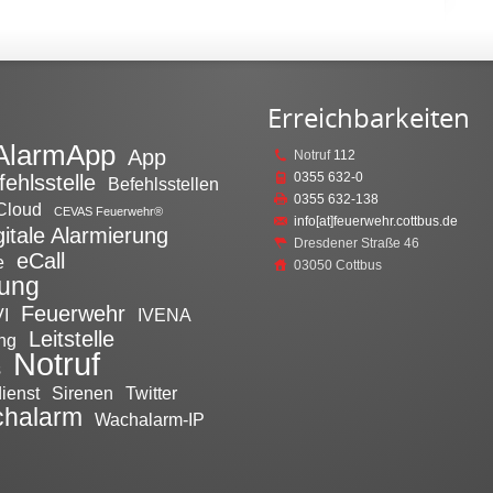
Erreichbarkeiten
AlarmApp
App
Notruf
112
0355 632-0
fehlsstelle
Befehlsstellen
0355 632-138
Cloud
CEVAS Feuerwehr®
info[at]feuerwehr.cottbus.de
gitale Alarmierung
Dresdener Straße 46
eCall
e
03050 Cottbus
tung
Feuerwehr
I
IVENA
Leitstelle
ng
Notruf
s
ienst
Sirenen
Twitter
halarm
Wachalarm-IP