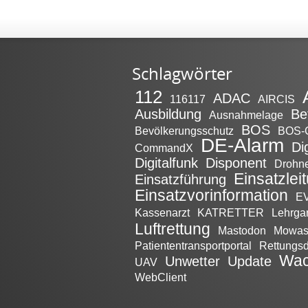
Schlagwörter
112
ADAC
116117
AIRCIS
Ausbildung
Be
Ausnahmelage
BOS
Bevölkerungsschutz
BOS-
DE-Alarm
Di
CommandX
Digitalfunk
Disponent
Drohn
Einsatzlei
Einsatzführung
Einsatzvorinformation
EV
Kassenarzt
KATRETTER
Lehrga
Luftrettung
Mastodon
Mowa
Patiententransportportal
Rettungsd
Wac
Unwetter
Update
UAV
WebClient