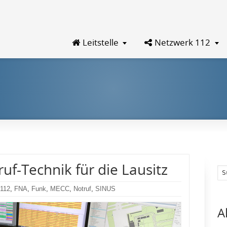
Leitstelle
Netzwerk 112
f-Technik für die Lausitz
112
,
FNA
,
Funk
,
MECC
,
Notruf
,
SINUS
A