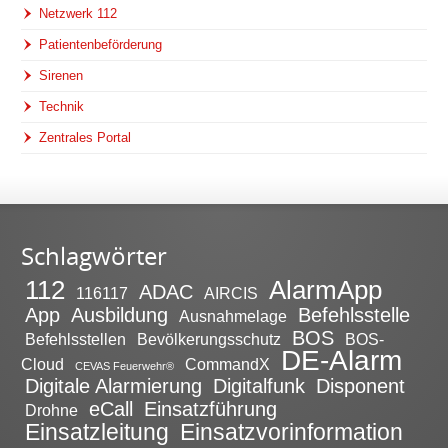
Netzwerk 112
Patientenbeförderung
Sirenen
Technik
Zentrales Portal
Schlagwörter
112
AlarmApp
ADAC
116117
AIRCIS
App
Ausbildung
Befehlsstelle
Ausnahmelage
BOS
Befehlsstellen
Bevölkerungsschutz
BOS-
DE-Alarm
Cloud
CommandX
CEVAS Feuerwehr®
Digitale Alarmierung
Digitalfunk
Disponent
eCall
Einsatzführung
Drohne
Einsatzleitung
Einsatzvorinformation