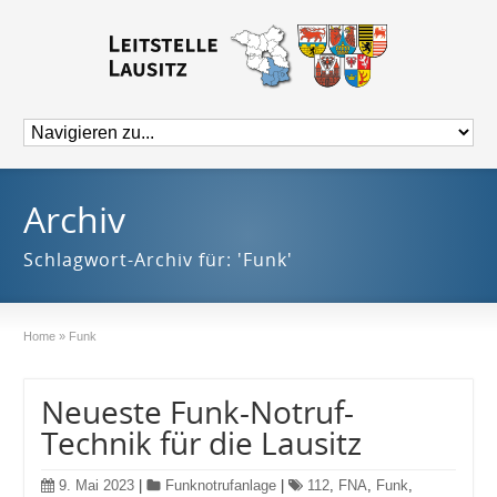
Archiv
Schlagwort-Archiv für: 'Funk'
Home
»
Funk
Neueste Funk-Notruf-
Technik für die Lausitz
9. Mai 2023
|
Funknotrufanlage
|
112
,
FNA
,
Funk
,