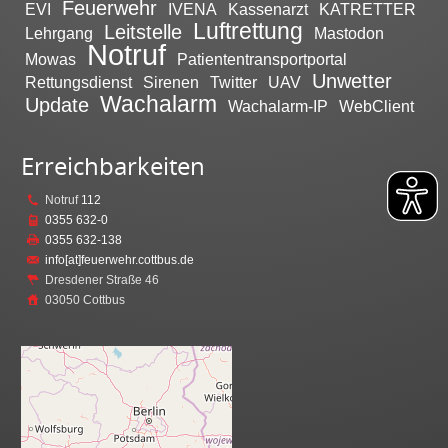
Feuerwehr
EVI
IVENA
Kassenarzt
KATRETTER
Luftrettung
Leitstelle
Lehrgang
Mastodon
Notruf
Mowas
Patiententransportportal
Unwetter
Rettungsdienst
Sirenen
Twitter
UAV
Wachalarm
Update
Wachalarm-IP
WebClient
Erreichbarkeiten
Notruf
112
0355 632-0
0355 632-138
info[at]feuerwehr.cottbus.de
Dresdener Straße 46
03050 Cottbus