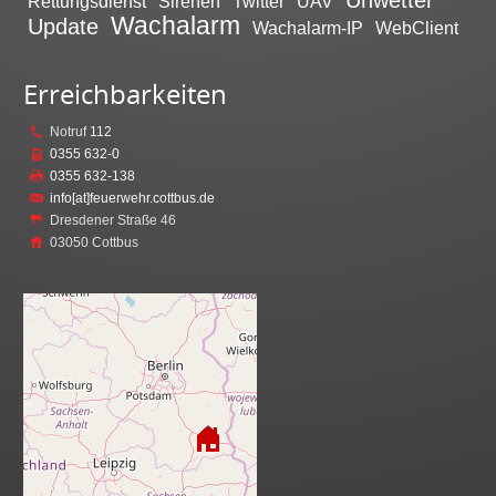
Unwetter
Rettungsdienst
Sirenen
Twitter
UAV
Wachalarm
Update
Wachalarm-IP
WebClient
Erreichbarkeiten
Notruf
112
0355 632-0
0355 632-138
info[at]feuerwehr.cottbus.de
Dresdener Straße 46
03050 Cottbus