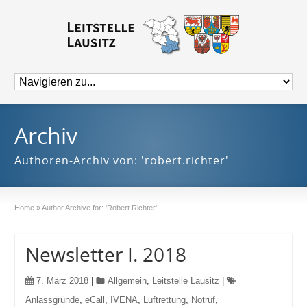
Archiv
Authoren-Archiv von: 'robert.richter'
Home
»
Author Archive for: 'Robert Richter'
Newsletter I. 2018
7. März 2018
|
Allgemein
,
Leitstelle Lausitz
|
Anlassgründe
,
eCall
,
IVENA
,
Luftrettung
,
Notruf
,