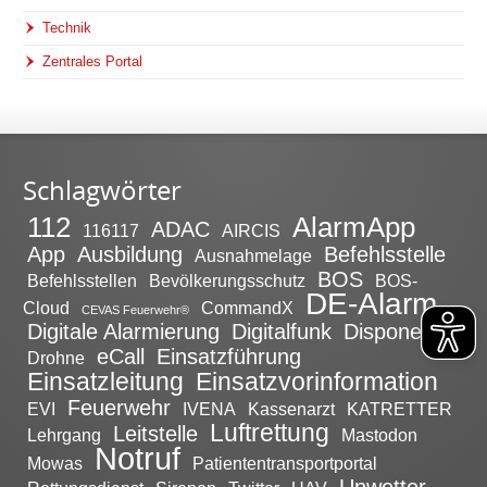
Technik
Zentrales Portal
Schlagwörter
112
AlarmApp
ADAC
116117
AIRCIS
App
Ausbildung
Befehlsstelle
Ausnahmelage
BOS
Befehlsstellen
Bevölkerungsschutz
BOS-
DE-Alarm
Cloud
CommandX
CEVAS Feuerwehr®
Digitale Alarmierung
Digitalfunk
Disponent
eCall
Einsatzführung
Drohne
Einsatzleitung
Einsatzvorinformation
Feuerwehr
EVI
IVENA
Kassenarzt
KATRETTER
Luftrettung
Leitstelle
Lehrgang
Mastodon
Notruf
Mowas
Patiententransportportal