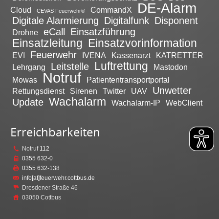
DE-Alarm
Cloud
CommandX
CEVAS Feuerwehr®
Digitale Alarmierung
Digitalfunk
Disponent
eCall
Einsatzführung
Drohne
Einsatzleitung
Einsatzvorinformation
Feuerwehr
EVI
IVENA
Kassenarzt
KATRETTER
Luftrettung
Leitstelle
Lehrgang
Mastodon
Notruf
Mowas
Patiententransportportal
Unwetter
Rettungsdienst
Sirenen
Twitter
UAV
Wachalarm
Update
Wachalarm-IP
WebClient
Erreichbarkeiten
Notruf
112
0355 632-0
0355 632-138
info[at]feuerwehr.cottbus.de
Dresdener Straße 46
03050 Cottbus