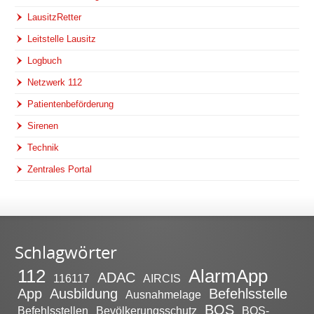
LausitzRetter
Leitstelle Lausitz
Logbuch
Netzwerk 112
Patientenbeförderung
Sirenen
Technik
Zentrales Portal
Schlagwörter
112
AlarmApp
ADAC
116117
AIRCIS
App
Ausbildung
Befehlsstelle
Ausnahmelage
BOS
Befehlsstellen
Bevölkerungsschutz
BOS-