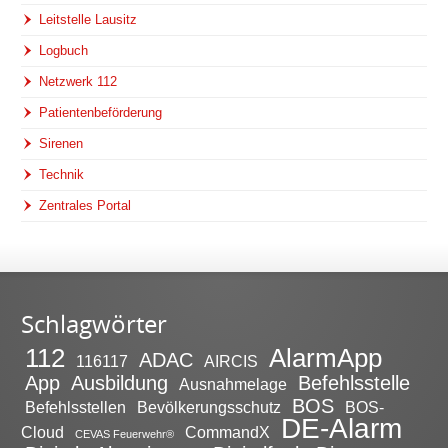
Leitstelle Lausitz
Logbuch
Netzwerk 112
Patientenbeförderung
Sirenen
Technik
Zentrales Portal
Schlagwörter
112
AlarmApp
ADAC
116117
AIRCIS
App
Ausbildung
Befehlsstelle
Ausnahmelage
BOS
Befehlsstellen
Bevölkerungsschutz
BOS-
DE-Alarm
Cloud
CommandX
CEVAS Feuerwehr®