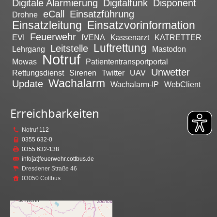
Digitale Alarmierung
Digitalfunk
Disponent
eCall
Einsatzführung
Drohne
Einsatzleitung
Einsatzvorinformation
Feuerwehr
EVI
IVENA
Kassenarzt
KATRETTER
Luftrettung
Leitstelle
Lehrgang
Mastodon
Notruf
Mowas
Patiententransportportal
Unwetter
Rettungsdienst
Sirenen
Twitter
UAV
Wachalarm
Update
Wachalarm-IP
WebClient
Erreichbarkeiten
Notruf
112
0355 632-0
0355 632-138
info[at]feuerwehr.cottbus.de
Dresdener Straße 46
03050 Cottbus